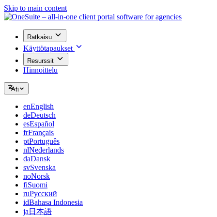
Skip to main content
Ratkaisu
Käyttötapaukset
Resurssit
Hinnoittelu
fi
en
English
de
Deutsch
es
Español
fr
Français
pt
Português
nl
Nederlands
da
Dansk
sv
Svenska
no
Norsk
fi
Suomi
ru
Русский
id
Bahasa Indonesia
ja
日本語