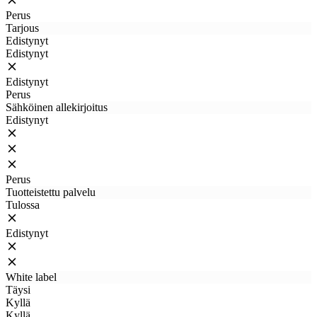
Perus
Tarjous
Edistynyt
Edistynyt
Edistynyt
Perus
Sähköinen allekirjoitus
Edistynyt
Perus
Tuotteistettu palvelu
Tulossa
Edistynyt
White label
Täysi
Kyllä
Kyllä