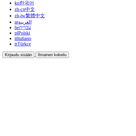
ko
한국어
zh-cn
中文
zh-tw
繁體中文
ar
العربية
he
עברית
pl
Polski
it
Italiano
tr
Türkçe
Kirjaudu sisään
Ilmainen kokeilu
Dokumentaatio
Oppaat ja ohjeet
Affiliate
Ole kumppani ja ansaitse yhdessä
Integraatiot