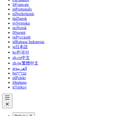
fr
Français
pt
Português
nl
Nederlands
da
Dansk
sv
Svenska
no
Norsk
fi
Suomi
ru
Русский
id
Bahasa Indonesia
ja
日本語
ko
한국어
zh-cn
中文
zh-tw
繁體中文
ar
العربية
he
עברית
pl
Polski
it
Italiano
tr
Türkçe