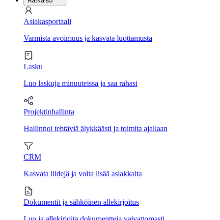
Ratkaisu
Asiakasportaali
Varmista avoimuus ja kasvata luottamusta
Lasku
Luo laskuja minuuteissa ja saa rahasi
Projektinhallinta
Hallinnoi tehtäviä älykkäästi ja toimita ajallaan
CRM
Kasvata liidejä ja voita lisää asiakkaita
Dokumentit ja sähköinen allekirjoitus
Luo ja allekirjoita dokumentteja vaivattomasti