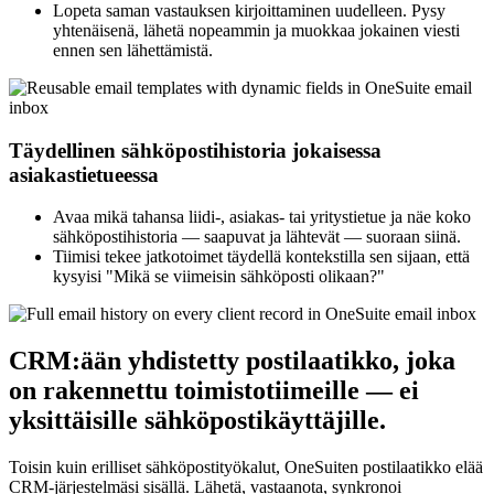
Lopeta saman vastauksen kirjoittaminen uudelleen. Pysy
yhtenäisenä, lähetä nopeammin ja muokkaa jokainen viesti
ennen sen lähettämistä.
Täydellinen sähköpostihistoria jokaisessa
asiakastietueessa
Avaa mikä tahansa liidi-, asiakas- tai yritystietue ja näe koko
sähköpostihistoria — saapuvat ja lähtevät — suoraan siinä.
Tiimisi tekee jatkotoimet täydellä kontekstilla sen sijaan, että
kysyisi "Mikä se viimeisin sähköposti olikaan?"
CRM:ään yhdistetty postilaatikko, joka
on rakennettu toimistotiimeille — ei
yksittäisille sähköpostikäyttäjille.
Toisin kuin erilliset sähköpostityökalut, OneSuiten postilaatikko elää
CRM-järjestelmäsi sisällä. Lähetä, vastaanota, synkronoi