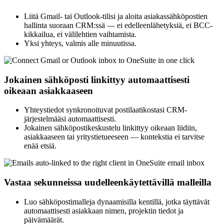
Liitä Gmail- tai Outlook-tilisi ja aloita asiakassähköpostien
hallinta suoraan CRM:ssä — ei edelleenlähetyksiä, ei BCC-
kikkailua, ei välilehtien vaihtamista.
Yksi yhteys, valmis alle minuutissa.
Jokainen sähköposti linkittyy automaattisesti
oikeaan asiakkaaseen
Yhteystiedot synkronoituvat postilaatikostasi CRM-
järjestelmääsi automaattisesti.
Jokainen sähköpostikeskustelu linkittyy oikeaan liidiin,
asiakkaaseen tai yritystietueeseen — kontekstia ei tarvitse
enää etsiä.
Vastaa sekunneissa uudelleenkäytettävillä malleilla
Luo sähköpostimalleja dynaamisilla kentillä, jotka täyttävät
automaattisesti asiakkaan nimen, projektin tiedot ja
päivämäärät.