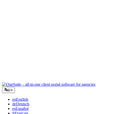
Luova toimisto
Yksi työtila briiffeille, palautteille ja laskutukselle, jotta luova
energiasi pysyy työssä.
Konsultointi
Tarjoukset, projektien seuranta ja laskutus yhdistettynä, jotta näytät
yhtä ammattimaiselta kuin neuvosi.
IT-palvelut
Hallinnoi tikettejä, retainereita ja asiakasportaaleja ilman tusinaa
SaaS-työkalua teipattuna yhteen.
fi
en
English
de
Deutsch
es
Español
fr
Français