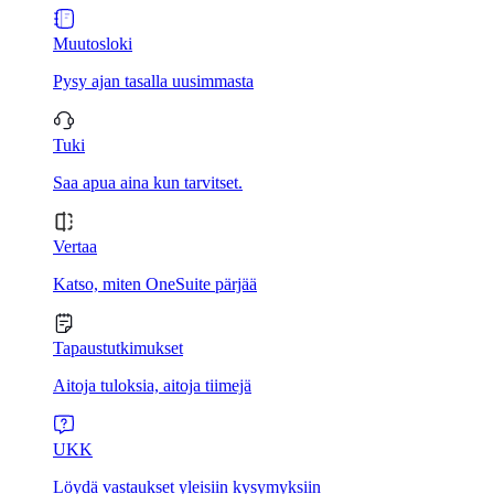
Muutosloki
Pysy ajan tasalla uusimmasta
Tuki
Saa apua aina kun tarvitset.
Vertaa
Katso, miten OneSuite pärjää
Tapaustutkimukset
Aitoja tuloksia, aitoja tiimejä
UKK
Löydä vastaukset yleisiin kysymyksiin