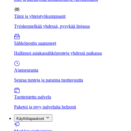
Tiimi ja yhteistyökumppanit
Työskennelkää yhdessä, pysykää linjassa
Sähköpostin saapuneet
Hallinnoi asiakassähköposteja yhdessä paikassa
Ajanseuranta
Seuraa tunteja ja paranna tuottavuutta
Tuotteistettu palvelu
Paketoi ja myy palveluita helposti
Käyttötapaukset