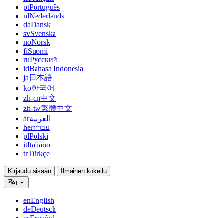
pt
Português
nl
Nederlands
da
Dansk
sv
Svenska
no
Norsk
fi
Suomi
ru
Русский
id
Bahasa Indonesia
ja
日本語
ko
한국어
zh-cn
中文
zh-tw
繁體中文
ar
العربية
he
עברית
pl
Polski
it
Italiano
tr
Türkçe
Kirjaudu sisään
Ilmainen kokeilu
fi
en
English
de
Deutsch
es
Español