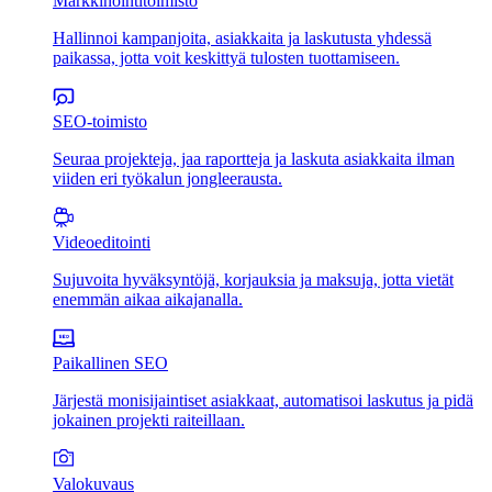
Markkinointitoimisto
Hallinnoi kampanjoita, asiakkaita ja laskutusta yhdessä
paikassa, jotta voit keskittyä tulosten tuottamiseen.
SEO-toimisto
Seuraa projekteja, jaa raportteja ja laskuta asiakkaita ilman
viiden eri työkalun jongleerausta.
Videoeditointi
Sujuvoita hyväksyntöjä, korjauksia ja maksuja, jotta vietät
enemmän aikaa aikajanalla.
Paikallinen SEO
Järjestä monisijaintiset asiakkaat, automatisoi laskutus ja pidä
jokainen projekti raiteillaan.
Valokuvaus