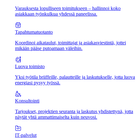
Varauksesta lopulliseen toimitukseen – hallinnoi koko
asiakkaan työnkulkua yhdessä paneelissa.
Tapahtumatuotanto
Koordinoi aikataulut, toimittajat ja asiakasviestintä, jottei
mikään pääse putoamaan väleihin.
Luova toimisto
Yksi työtila briiffeille, palautteille ja laskutukselle, jotta luova
energiasi pysyy työssä.
Konsultointi
Tarjoukset, projektien seuranta ja laskutus yhdistettynä, jotta
näytät yhtä ammattimaiselta kuin neuvosi.
IT-palvelut