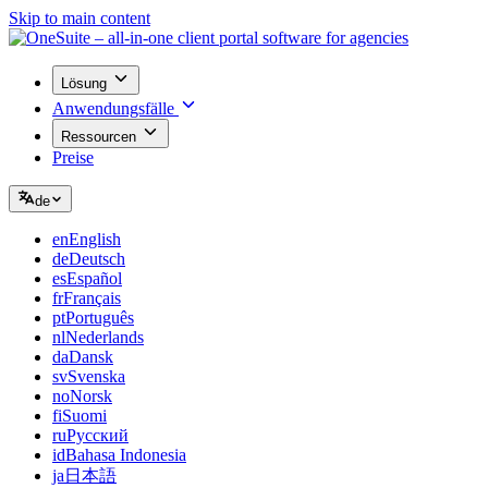
Skip to main content
Lösung
Anwendungsfälle
Ressourcen
Preise
de
en
English
de
Deutsch
es
Español
fr
Français
pt
Português
nl
Nederlands
da
Dansk
sv
Svenska
no
Norsk
fi
Suomi
ru
Русский
id
Bahasa Indonesia
ja
日本語