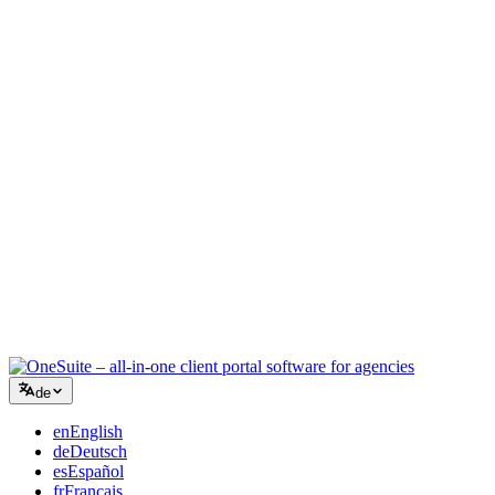
Kreativagentur
Ein Workspace für Briefings, Feedback und Abrechnung, damit Ihre
kreative Energie auf der Arbeit bleibt.
Beratung
Angebote, Projektverfolgung und Rechnungsstellung vereint, damit
Sie so professionell wirken wie Ihre Beratung.
IT-Dienstleistungen
Tickets, Retainer und Kundenportale verwalten, ohne ein Dutzend
SaaS-Tools zusammenzuflicken.
de
en
English
de
Deutsch
es
Español
fr
Français