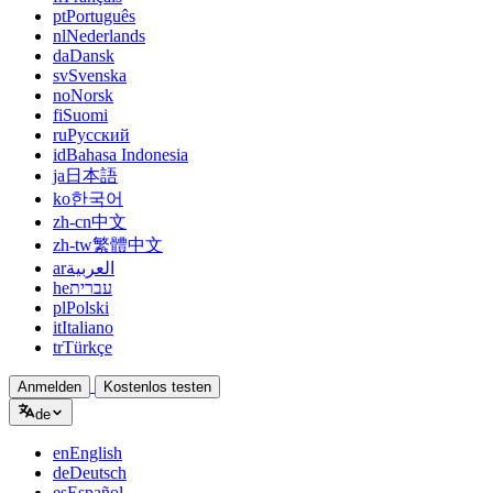
pt
Português
nl
Nederlands
da
Dansk
sv
Svenska
no
Norsk
fi
Suomi
ru
Русский
id
Bahasa Indonesia
ja
日本語
ko
한국어
zh-cn
中文
zh-tw
繁體中文
ar
العربية
he
עברית
pl
Polski
it
Italiano
tr
Türkçe
Anmelden
Kostenlos testen
de
en
English
de
Deutsch
es
Español