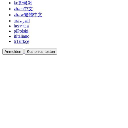
ko
한국어
zh-cn
中文
zh-tw
繁體中文
ar
العربية
he
עברית
pl
Polski
it
Italiano
tr
Türkçe
Anmelden
Kostenlos testen
Dokumentation
Anleitungen und Hilfedokumente
Affiliate
Partnern und gemeinsam verdienen
Integrationen