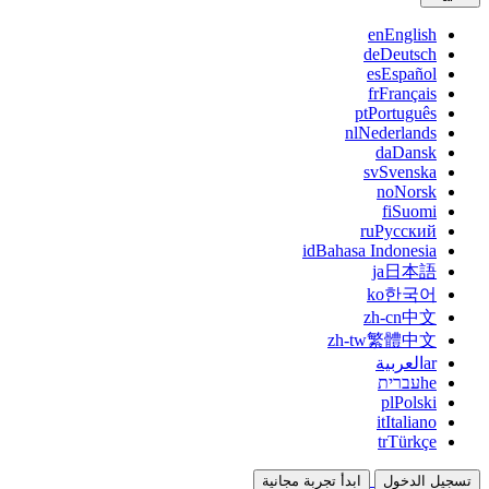
en
English
de
Deutsch
es
Español
fr
Français
pt
Português
nl
Nederlands
da
Dansk
sv
Svenska
no
Norsk
fi
Suomi
ru
Русский
id
Bahasa Indonesia
ja
日本語
ko
한국어
zh-cn
中文
zh-tw
繁體中文
ar
العربية
he
עברית
pl
Polski
it
Italiano
tr
Türkçe
تسجيل الدخول
ابدأ تجربة مجانية