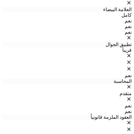
العلامة البيضاء
كامل
نعم
نعم
نعم
تطبيق الجوال
قريباً
نعم
المحاسبة
متقدم
نعم
نعم
العقود الملزمة قانونياً