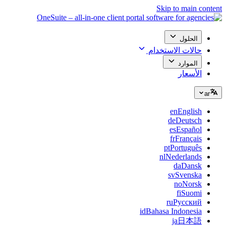
Skip to main content
الحلول
حالات الاستخدام
الموارد
الأسعار
ar
en
English
de
Deutsch
es
Español
fr
Français
pt
Português
nl
Nederlands
da
Dansk
sv
Svenska
no
Norsk
fi
Suomi
ru
Русский
id
Bahasa Indonesia
ja
日本語