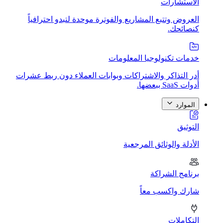
الاستشارات
العروض وتتبع المشاريع والفوترة موحدة لتبدو احترافياً
كنصائحك.
خدمات تكنولوجيا المعلومات
أدر التذاكر والاشتراكات وبوابات العملاء دون ربط عشرات
أدوات SaaS ببعضها.
الموارد
التوثيق
الأدلة والوثائق المرجعية
برنامج الشراكة
شارك واكسب معاً
التكاملات