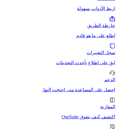
اربط الأدوات بسهولة
خارطة الطريق
اطلع على ما هو قادم
سجل التغييرات
ابقَ على اطلاع بأحدث التحديثات
الدعم
احصل على المساعدة متى احتجت إليها.
المقارنة
اكتشف كيف يتفوق OneSuite