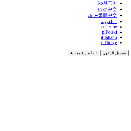
ko
한국어
zh-cn
中文
zh-tw
繁體中文
ar
العربية
he
עברית
pl
Polski
it
Italiano
tr
Türkçe
تسجيل الدخول
ابدأ تجربة مجانية
التوثيق
الأدلة والوثائق المرجعية
برنامج الشراكة
شارك واكسب معاً
التكاملات