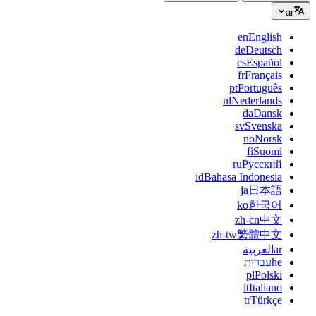
ar
en
English
de
Deutsch
es
Español
fr
Français
pt
Português
nl
Nederlands
da
Dansk
sv
Svenska
no
Norsk
fi
Suomi
ru
Русский
id
Bahasa Indonesia
ja
日本語
ko
한국어
zh-cn
中文
zh-tw
繁體中文
ar
العربية
he
עברית
pl
Polski
it
Italiano
tr
Türkçe