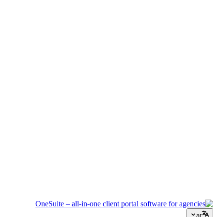
إدارة الفعاليات
نسّق الجداول الزمنية والموردين وتواصل العملاء دون أن يفلت أي
شيء.
وكالة إبداعية
مساحة عمل واحدة للملخصات والملاحظات والفوترة حتى تبقى
طاقتك الإبداعية موجهة للعمل.
الاستشارات
العروض وتتبع المشاريع والفوترة موحدة لتبدو احترافياً كنصائحك.
خدمات تكنولوجيا المعلومات
أدر التذاكر والاشتراكات وبوابات العملاء دون ربط عشرات أدوات
SaaS ببعضها.
ar