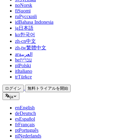
no
Norsk
fi
Suomi
ru
Русский
id
Bahasa Indonesia
ja
日本語
ko
한국어
zh-cn
中文
zh-tw
繁體中文
ar
العربية
he
עברית
pl
Polski
it
Italiano
tr
Türkçe
ログイン
無料トライアルを開始
ja
en
English
de
Deutsch
es
Español
fr
Français
pt
Português
nl
Nederlands