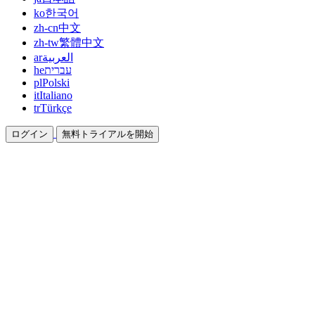
ko
한국어
zh-cn
中文
zh-tw
繁體中文
ar
العربية
he
עברית
pl
Polski
it
Italiano
tr
Türkçe
ログイン
無料トライアルを開始
ドキュメント
ガイドとヘルプドキュメント
アフィリエイト
パートナーになって一緒に稼ぐ
統合