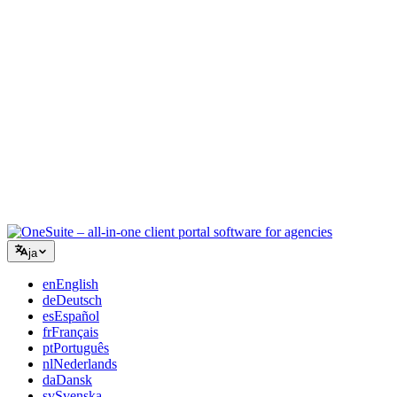
コンサルティング
提案書、プロジェクト追跡、請求を統合し、アドバイスと同
じくらいプロフェッショナルに見えるように。
ITサービス
チケット、リテイナー、クライアントポータルを、複数の
SaaSツールをつなぎ合わせることなく管理できます。
ja
en
English
de
Deutsch
es
Español
fr
Français
pt
Português
nl
Nederlands
da
Dansk
sv
Svenska