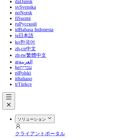
da
Dansk
sv
Svenska
no
Norsk
fi
Suomi
ru
Русский
id
Bahasa Indonesia
ja
日本語
ko
한국어
zh-cn
中文
zh-tw
繁體中文
ar
العربية
he
עברית
pl
Polski
it
Italiano
tr
Türkçe
ソリューション
クライアントポータル