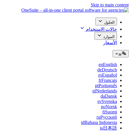
Skip to main content
الحلول
حالات الاستخدام
الموارد
الأسعار
ar
en
English
de
Deutsch
es
Español
fr
Français
pt
Português
nl
Nederlands
da
Dansk
sv
Svenska
no
Norsk
fi
Suomi
ru
Русский
id
Bahasa Indonesia
ja
日本語