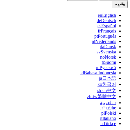
ar
en
English
de
Deutsch
es
Español
fr
Français
pt
Português
nl
Nederlands
da
Dansk
sv
Svenska
no
Norsk
fi
Suomi
ru
Русский
id
Bahasa Indonesia
ja
日本語
ko
한국어
zh-cn
中文
zh-tw
繁體中文
ar
العربية
he
עברית
pl
Polski
it
Italiano
tr
Türkçe