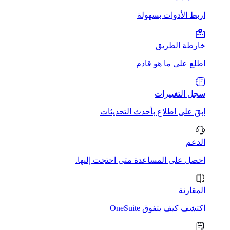
اربط الأدوات بسهولة
خارطة الطريق
اطلع على ما هو قادم
سجل التغييرات
ابقَ على اطلاع بأحدث التحديثات
الدعم
احصل على المساعدة متى احتجت إليها.
المقارنة
اكتشف كيف يتفوق OneSuite