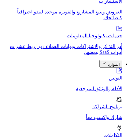
الاستشارات
العروض وتتبع المشاريع والفوترة موحدة لتبدو احترافياً
كنصائحك.
خدمات تكنولوجيا المعلومات
أدر التذاكر والاشتراكات وبوابات العملاء دون ربط عشرات
أدوات SaaS ببعضها.
الموارد
التوثيق
الأدلة والوثائق المرجعية
برنامج الشراكة
شارك واكسب معاً
التكاملات