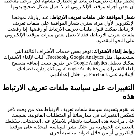
لحظر ملفات تعريف الارتباط أو إخطارك بشأنها، لكن يرجى ملاحظة
أن بعض أجزاء موقعنا الإلكتروني قد لا تعمل بشكل صحيح بدونها.
شعار الموافقة على ملفات تعريف الارتباط:
عند زيارتك لموقعنا
الإلكتروني لأول مرة، سترى شعار الموافقة على ملفات تعريف
الارتباط. يمكنك قبول ملفات تعريف الارتباط أو رفضها. إذا رفضت
ملفات تعريف الارتباط، فقد لا تعمل بعض ميزات موقعنا الإلكتروني
على النحو المقصود.
روابط إلغاء الاشتراك:
توفر بعض خدمات الأطراف الثالثة التي
نستخدمها، مثل Google Analytics وFacebook، آليات لإلغاء الاشتراك.
يمكنك تعطيل Google Analytics عن طريق تثبيت إضافة متصفح
إلغاء الاشتراك من Google Analytics، ويمكنك إدارة تفضيلاتك
الإعلانية على Facebook من خلال إعداداتهم.
التغييرات على سياسة ملفات تعريف الارتباط
هذه
قد نقوم بتحديث سياسة ملفات تعريف الارتباط هذه من وقت لآخر
لتعكس التغييرات في ممارساتنا أو المتطلبات القانونية. نشجعك
على مراجعة هذه السياسة بانتظام للاطلاع على التحديثات. سنُبلغك
بالتغييرات الجوهرية من خلال نشر السياسة المحدّثة على موقعنا
الإلكتروني أو من خلال قنوات مناسبة أخرى.