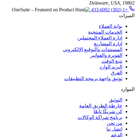
Delaware, USA, 19802
+1 (302) 433-6002
الميزات
بوابة العملاء
الخدمات المنتجية
إدارة العملاء المحتملين
إدارة المشاريع
المستندات والتوقيع الإلكتروني
الفوترة والفواتير
تتبع الوقت
البريد الوارد
الفرق
توثيق واجهة برمجة التطبيقات
الموارد
التوثيق
خارطة الطريق العامة
كن شريكًا تابعًا
برنامج شراكة الوكالات
من نحن
اتصل بنا
الدعم