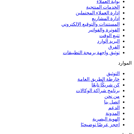
بوابة العملاء
الخدمات المنتجية
إدارة العملاء المحتملين
إدارة المشاريع
المستندات والتوقيع الإلكتروني
الفوترة والفواتير
تتبع الوقت
البريد الوارد
الفرق
توثيق واجهة برمجة التطبيقات
الموارد
التوثيق
خارطة الطريق العامة
كن شريكًا تابعًا
برنامج شراكة الوكالات
من نحن
اتصل بنا
الدعم
المدونة
الهوية البصرية
احجز عرضًا توضيحيًا