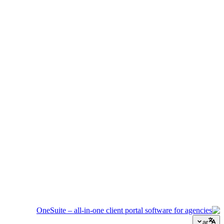
إدارة الفعاليات
نسّق الجداول الزمنية والموردين وتواصل العملاء دون أن يفلت أي
شيء.
وكالة إبداعية
مساحة عمل واحدة للملخصات والملاحظات والفوترة حتى تبقى
طاقتك الإبداعية موجهة للعمل.
الاستشارات
العروض وتتبع المشاريع والفوترة موحدة لتبدو احترافياً كنصائحك.
خدمات تكنولوجيا المعلومات
أدر التذاكر والاشتراكات وبوابات العملاء دون ربط عشرات أدوات
SaaS ببعضها.
ar