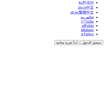
ko
한국어
zh-cn
中文
zh-tw
繁體中文
ar
العربية
he
עברית
pl
Polski
it
Italiano
tr
Türkçe
تسجيل الدخول
ابدأ تجربة مجانية
التوثيق
الأدلة والوثائق المرجعية
برنامج الشراكة
شارك واكسب معاً
التكاملات