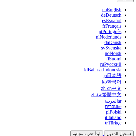
en
English
de
Deutsch
es
Español
fr
Français
pt
Português
nl
Nederlands
da
Dansk
sv
Svenska
no
Norsk
fi
Suomi
ru
Русский
id
Bahasa Indonesia
ja
日本語
ko
한국어
zh-cn
中文
zh-tw
繁體中文
ar
العربية
he
עברית
pl
Polski
it
Italiano
tr
Türkçe
تسجيل الدخول
ابدأ تجربة مجانية