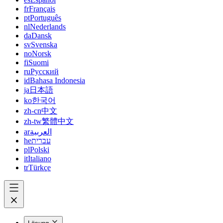
fr
Français
pt
Português
nl
Nederlands
da
Dansk
sv
Svenska
no
Norsk
fi
Suomi
ru
Русский
id
Bahasa Indonesia
ja
日本語
ko
한국어
zh-cn
中文
zh-tw
繁體中文
ar
العربية
he
עברית
pl
Polski
it
Italiano
tr
Türkçe