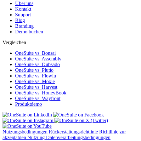
Über uns
Kontakt
Support
Blog
Branding
Demo buchen
Vergleichen
OneSuite vs. Bonsai
OneSuite vs. Assembly
OneSuite vs. Dubsado
OneSuite vs. Plutio
OneSuite vs. Flowlu
OneSuite vs. Moxie
OneSuite vs. Harvest
OneSuite vs. HoneyBook
OneSuite vs. Wayfront
Produktdemo
Nutzungsbedingungen
Rückerstattungsrichtlinie
Richtlinie zur
akzeptablen Nutzung
Datenverarbeitungsbedingungen