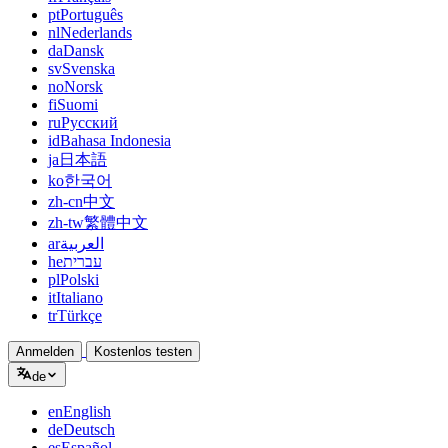
pt
Português
nl
Nederlands
da
Dansk
sv
Svenska
no
Norsk
fi
Suomi
ru
Русский
id
Bahasa Indonesia
ja
日本語
ko
한국어
zh-cn
中文
zh-tw
繁體中文
ar
العربية
he
עברית
pl
Polski
it
Italiano
tr
Türkçe
Anmelden
Kostenlos testen
de
en
English
de
Deutsch
es
Español