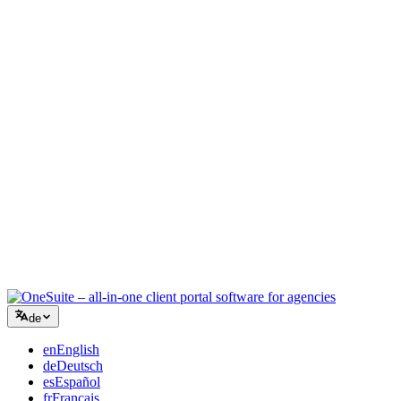
Kreativagentur
Ein Workspace für Briefings, Feedback und Abrechnung, damit Ihre
kreative Energie auf der Arbeit bleibt.
Beratung
Angebote, Projektverfolgung und Rechnungsstellung vereint, damit
Sie so professionell wirken wie Ihre Beratung.
IT-Dienstleistungen
Tickets, Retainer und Kundenportale verwalten, ohne ein Dutzend
SaaS-Tools zusammenzuflicken.
de
en
English
de
Deutsch
es
Español
fr
Français