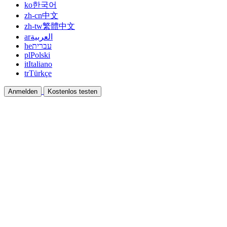
ko
한국어
zh-cn
中文
zh-tw
繁體中文
ar
العربية
he
עברית
pl
Polski
it
Italiano
tr
Türkçe
Anmelden
Kostenlos testen
Dokumentation
Anleitungen und Hilfedokumente
Affiliate
Partnern und gemeinsam verdienen
Integrationen