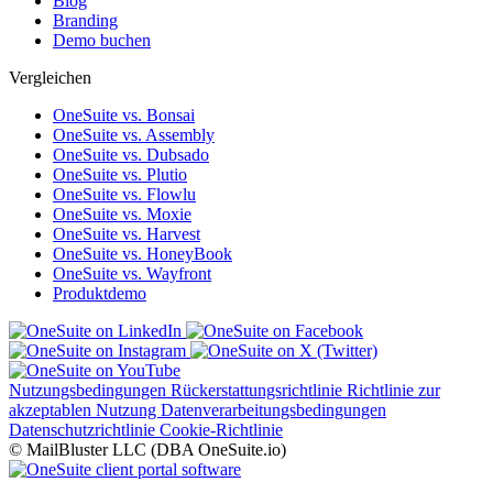
Blog
Branding
Demo buchen
Vergleichen
OneSuite vs. Bonsai
OneSuite vs. Assembly
OneSuite vs. Dubsado
OneSuite vs. Plutio
OneSuite vs. Flowlu
OneSuite vs. Moxie
OneSuite vs. Harvest
OneSuite vs. HoneyBook
OneSuite vs. Wayfront
Produktdemo
Nutzungsbedingungen
Rückerstattungsrichtlinie
Richtlinie zur
akzeptablen Nutzung
Datenverarbeitungsbedingungen
Datenschutzrichtlinie
Cookie-Richtlinie
© MailBluster LLC (DBA OneSuite.io)