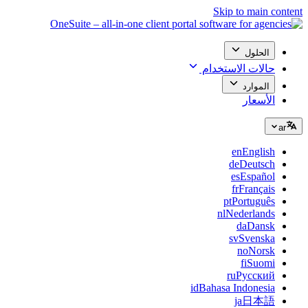
Skip to main content
الحلول
حالات الاستخدام
الموارد
الأسعار
ar
en
English
de
Deutsch
es
Español
fr
Français
pt
Português
nl
Nederlands
da
Dansk
sv
Svenska
no
Norsk
fi
Suomi
ru
Русский
id
Bahasa Indonesia
ja
日本語