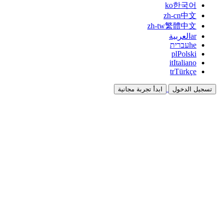
ko
한국어
zh-cn
中文
zh-tw
繁體中文
ar
العربية
he
עברית
pl
Polski
it
Italiano
tr
Türkçe
تسجيل الدخول
ابدأ تجربة مجانية
التوثيق
الأدلة والوثائق المرجعية
برنامج الشراكة
شارك واكسب معاً
التكاملات