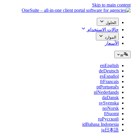
Skip to main content
الحلول
حالات الاستخدام
الموارد
الأسعار
ar
en
English
de
Deutsch
es
Español
fr
Français
pt
Português
nl
Nederlands
da
Dansk
sv
Svenska
no
Norsk
fi
Suomi
ru
Русский
id
Bahasa Indonesia
ja
日本語