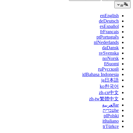
ar
en
English
de
Deutsch
es
Español
fr
Français
pt
Português
nl
Nederlands
da
Dansk
sv
Svenska
no
Norsk
fi
Suomi
ru
Русский
id
Bahasa Indonesia
ja
日本語
ko
한국어
zh-cn
中文
zh-tw
繁體中文
ar
العربية
he
עברית
pl
Polski
it
Italiano
tr
Türkçe