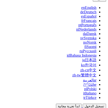
en
English
de
Deutsch
es
Español
fr
Français
pt
Português
nl
Nederlands
da
Dansk
sv
Svenska
no
Norsk
fi
Suomi
ru
Русский
id
Bahasa Indonesia
ja
日本語
ko
한국어
zh-cn
中文
zh-tw
繁體中文
ar
العربية
he
עברית
pl
Polski
it
Italiano
tr
Türkçe
تسجيل الدخول
ابدأ تجربة مجانية