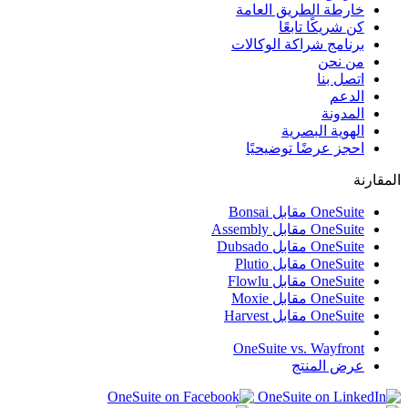
خارطة الطريق العامة
كن شريكًا تابعًا
برنامج شراكة الوكالات
من نحن
اتصل بنا
الدعم
المدونة
الهوية البصرية
احجز عرضًا توضيحيًا
المقارنة
OneSuite مقابل Bonsai
OneSuite مقابل Assembly
OneSuite مقابل Dubsado
OneSuite مقابل Plutio
OneSuite مقابل Flowlu
OneSuite مقابل Moxie
OneSuite مقابل Harvest
OneSuite vs. Wayfront
عرض المنتج