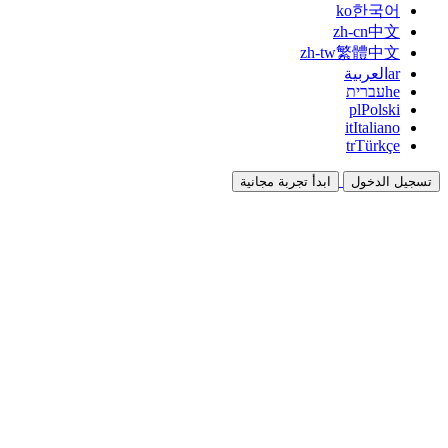
ko
한국어
zh-cn
中文
zh-tw
繁體中文
ar
العربية
he
עברית
pl
Polski
it
Italiano
tr
Türkçe
تسجيل الدخول
ابدأ تجربة مجانية
التوثيق
الأدلة والوثائق المرجعية
برنامج الشراكة
شارك واكسب معاً
التكاملات