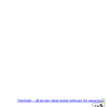
إدارة الفعاليات
نسّق الجداول الزمنية والموردين وتواصل العملاء دون أن يفلت أي
شيء.
وكالة إبداعية
مساحة عمل واحدة للملخصات والملاحظات والفوترة حتى تبقى
طاقتك الإبداعية موجهة للعمل.
الاستشارات
العروض وتتبع المشاريع والفوترة موحدة لتبدو احترافياً كنصائحك.
خدمات تكنولوجيا المعلومات
أدر التذاكر والاشتراكات وبوابات العملاء دون ربط عشرات أدوات
SaaS ببعضها.
ar