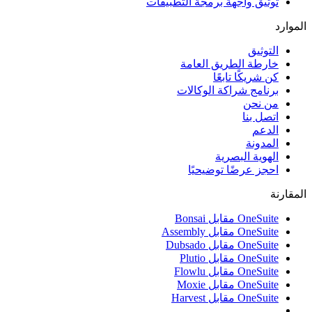
توثيق واجهة برمجة التطبيقات
الموارد
التوثيق
خارطة الطريق العامة
كن شريكًا تابعًا
برنامج شراكة الوكالات
من نحن
اتصل بنا
الدعم
المدونة
الهوية البصرية
احجز عرضًا توضيحيًا
المقارنة
OneSuite مقابل Bonsai
OneSuite مقابل Assembly
OneSuite مقابل Dubsado
OneSuite مقابل Plutio
OneSuite مقابل Flowlu
OneSuite مقابل Moxie
OneSuite مقابل Harvest