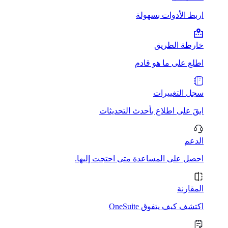
اربط الأدوات بسهولة
خارطة الطريق
اطلع على ما هو قادم
سجل التغييرات
ابقَ على اطلاع بأحدث التحديثات
الدعم
احصل على المساعدة متى احتجت إليها.
المقارنة
اكتشف كيف يتفوق OneSuite