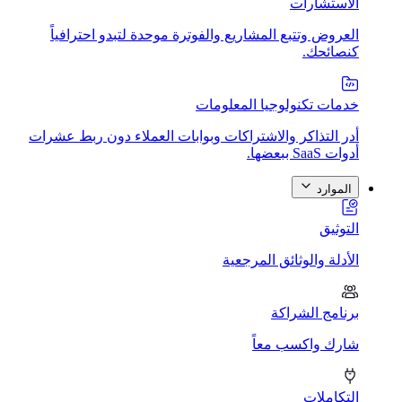
الاستشارات
العروض وتتبع المشاريع والفوترة موحدة لتبدو احترافياً
كنصائحك.
خدمات تكنولوجيا المعلومات
أدر التذاكر والاشتراكات وبوابات العملاء دون ربط عشرات
أدوات SaaS ببعضها.
الموارد
التوثيق
الأدلة والوثائق المرجعية
برنامج الشراكة
شارك واكسب معاً
التكاملات