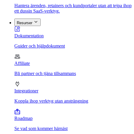
Hantera ärenden, retainers och kundportaler utan att tejpa ihop
ett dussin SaaS-verktyg.
Resurser
Dokumentation
Guider och hjälpdokument
Affiliate
Bli partner och tjäna tillsammans
Integrationer
Koppla ihop verktyg utan ansträngning
Roadmap
Se vad som kommer härnäst