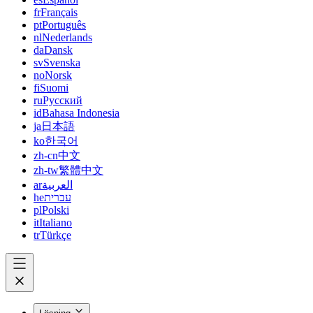
fr
Français
pt
Português
nl
Nederlands
da
Dansk
sv
Svenska
no
Norsk
fi
Suomi
ru
Русский
id
Bahasa Indonesia
ja
日本語
ko
한국어
zh-cn
中文
zh-tw
繁體中文
ar
العربية
he
עברית
pl
Polski
it
Italiano
tr
Türkçe