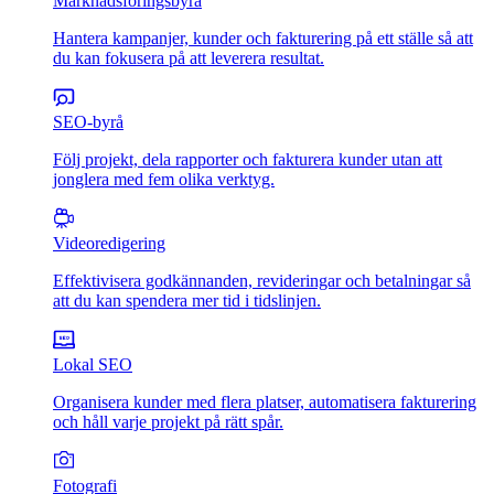
Marknadsföringsbyrå
Hantera kampanjer, kunder och fakturering på ett ställe så att
du kan fokusera på att leverera resultat.
SEO-byrå
Följ projekt, dela rapporter och fakturera kunder utan att
jonglera med fem olika verktyg.
Videoredigering
Effektivisera godkännanden, revideringar och betalningar så
att du kan spendera mer tid i tidslinjen.
Lokal SEO
Organisera kunder med flera platser, automatisera fakturering
och håll varje projekt på rätt spår.
Fotografi