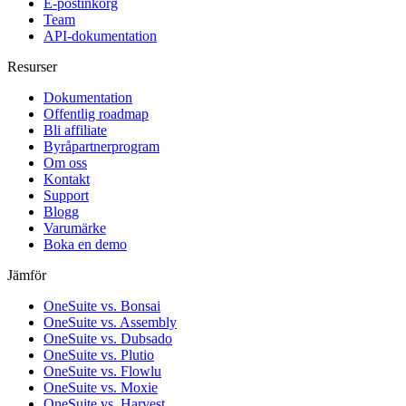
E-postinkorg
Team
API-dokumentation
Resurser
Dokumentation
Offentlig roadmap
Bli affiliate
Byråpartnerprogram
Om oss
Kontakt
Support
Blogg
Varumärke
Boka en demo
Jämför
OneSuite vs. Bonsai
OneSuite vs. Assembly
OneSuite vs. Dubsado
OneSuite vs. Plutio
OneSuite vs. Flowlu
OneSuite vs. Moxie
OneSuite vs. Harvest