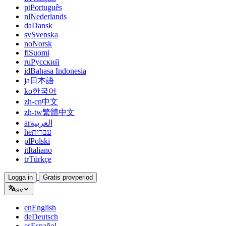
pt
Português
nl
Nederlands
da
Dansk
sv
Svenska
no
Norsk
fi
Suomi
ru
Русский
id
Bahasa Indonesia
ja
日本語
ko
한국어
zh-cn
中文
zh-tw
繁體中文
ar
العربية
he
עברית
pl
Polski
it
Italiano
tr
Türkçe
Logga in
Gratis provperiod
sv
en
English
de
Deutsch
es
Español