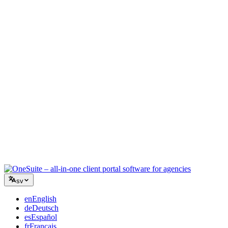
Kreativ byrå
En arbetsyta för briefer, feedback och fakturering så att din kreativa
energi stannar på arbetet.
Konsultverksamhet
Offerter, projektspårning och fakturering samlat så att du ser lika
professionell ut som dina råd.
IT-tjänster
Hantera ärenden, retainers och kundportaler utan att tejpa ihop ett
dussin SaaS-verktyg.
sv
en
English
de
Deutsch
es
Español
fr
Français