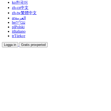
ko
한국어
zh-cn
中文
zh-tw
繁體中文
ar
العربية
he
עברית
pl
Polski
it
Italiano
tr
Türkçe
Logga in
Gratis provperiod
Dokumentation
Guider och hjälpdokument
Affiliate
Bli partner och tjäna tillsammans
Integrationer