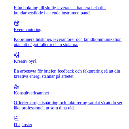
Från bokning till slutlig leverans – hantera hela ditt
kundarbetsflöde i en enda instrumentpanel.
Eventhantering
Koordinera tidslinjer, leverantörer och kundkommunikation
utan att något faller mellan stolarna.
Kreativ byrå
En arbetsyta för briefer, feedback och fakturering så att din
kreativa energi stannar på arbetet.
Konsultverksamhet
Offerter, projektspårning och fakturering samlat så att du ser
lika professionell ut som dina råd.
IT-tjänster