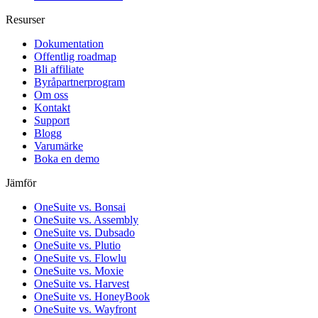
Resurser
Dokumentation
Offentlig roadmap
Bli affiliate
Byråpartnerprogram
Om oss
Kontakt
Support
Blogg
Varumärke
Boka en demo
Jämför
OneSuite vs. Bonsai
OneSuite vs. Assembly
OneSuite vs. Dubsado
OneSuite vs. Plutio
OneSuite vs. Flowlu
OneSuite vs. Moxie
OneSuite vs. Harvest
OneSuite vs. HoneyBook
OneSuite vs. Wayfront