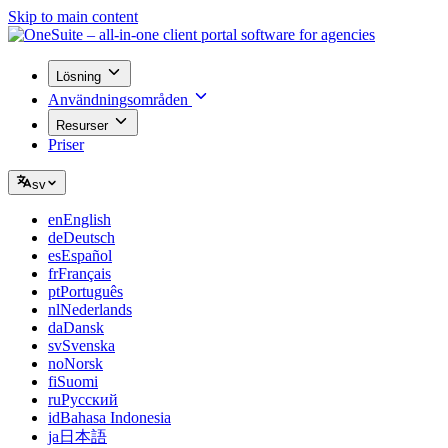
Skip to main content
Lösning
Användningsområden
Resurser
Priser
sv
en
English
de
Deutsch
es
Español
fr
Français
pt
Português
nl
Nederlands
da
Dansk
sv
Svenska
no
Norsk
fi
Suomi
ru
Русский
id
Bahasa Indonesia
ja
日本語