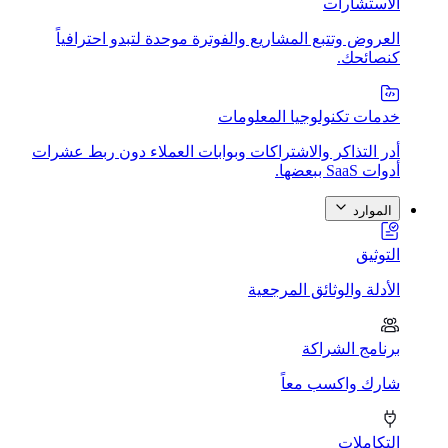
الاستشارات
العروض وتتبع المشاريع والفوترة موحدة لتبدو احترافياً
كنصائحك.
خدمات تكنولوجيا المعلومات
أدر التذاكر والاشتراكات وبوابات العملاء دون ربط عشرات
أدوات SaaS ببعضها.
الموارد
التوثيق
الأدلة والوثائق المرجعية
برنامج الشراكة
شارك واكسب معاً
التكاملات