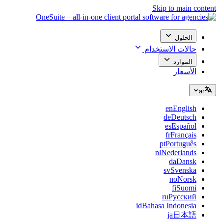
Skip to main content
الحلول
حالات الاستخدام
الموارد
الأسعار
ar
en
English
de
Deutsch
es
Español
fr
Français
pt
Português
nl
Nederlands
da
Dansk
sv
Svenska
no
Norsk
fi
Suomi
ru
Русский
id
Bahasa Indonesia
ja
日本語