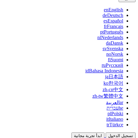
en
English
de
Deutsch
es
Español
fr
Français
pt
Português
nl
Nederlands
da
Dansk
sv
Svenska
no
Norsk
fi
Suomi
ru
Русский
id
Bahasa Indonesia
ja
日本語
ko
한국어
zh-cn
中文
zh-tw
繁體中文
ar
العربية
he
עברית
pl
Polski
it
Italiano
tr
Türkçe
تسجيل الدخول
ابدأ تجربة مجانية