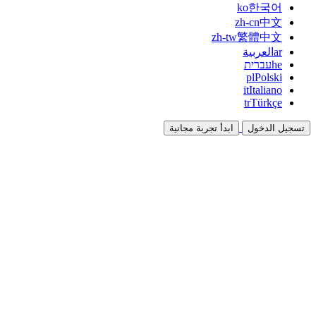
ko
한국어
zh-cn
中文
zh-tw
繁體中文
ar
العربية
he
עברית
pl
Polski
it
Italiano
tr
Türkçe
تسجيل الدخول
ابدأ تجربة مجانية
التوثيق
الأدلة والوثائق المرجعية
برنامج الشراكة
شارك واكسب معاً
التكاملات