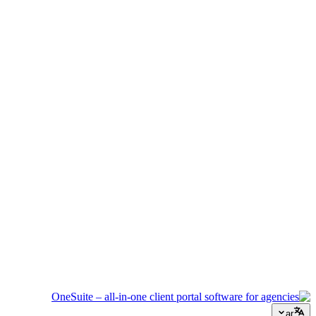
إدارة الفعاليات
نسّق الجداول الزمنية والموردين وتواصل العملاء دون أن يفلت أي
شيء.
وكالة إبداعية
مساحة عمل واحدة للملخصات والملاحظات والفوترة حتى تبقى
طاقتك الإبداعية موجهة للعمل.
الاستشارات
العروض وتتبع المشاريع والفوترة موحدة لتبدو احترافياً كنصائحك.
خدمات تكنولوجيا المعلومات
أدر التذاكر والاشتراكات وبوابات العملاء دون ربط عشرات أدوات
SaaS ببعضها.
ar