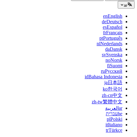
ar
en
English
de
Deutsch
es
Español
fr
Français
pt
Português
nl
Nederlands
da
Dansk
sv
Svenska
no
Norsk
fi
Suomi
ru
Русский
id
Bahasa Indonesia
ja
日本語
ko
한국어
zh-cn
中文
zh-tw
繁體中文
ar
العربية
he
עברית
pl
Polski
it
Italiano
tr
Türkçe