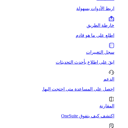
اربط الأدوات بسهولة
خارطة الطريق
اطلع على ما هو قادم
سجل التغييرات
ابقَ على اطلاع بأحدث التحديثات
الدعم
احصل على المساعدة متى احتجت إليها.
المقارنة
اكتشف كيف يتفوق OneSuite