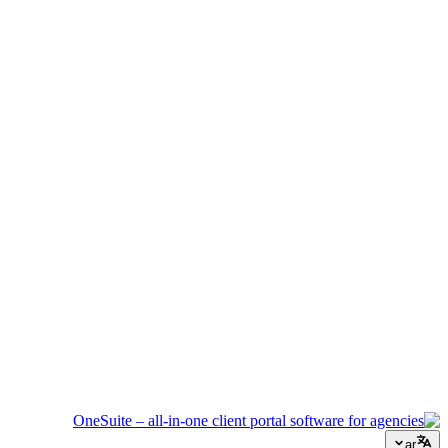
إدارة الفعاليات
نسّق الجداول الزمنية والموردين وتواصل العملاء دون أن يفلت أي
شيء.
وكالة إبداعية
مساحة عمل واحدة للملخصات والملاحظات والفوترة حتى تبقى
طاقتك الإبداعية موجهة للعمل.
الاستشارات
العروض وتتبع المشاريع والفوترة موحدة لتبدو احترافياً كنصائحك.
خدمات تكنولوجيا المعلومات
أدر التذاكر والاشتراكات وبوابات العملاء دون ربط عشرات أدوات
SaaS ببعضها.
ar