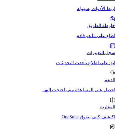
اربط الأدوات بسهولة
خارطة الطريق
اطلع على ما هو قادم
سجل التغييرات
ابقَ على اطلاع بأحدث التحديثات
الدعم
احصل على المساعدة متى احتجت إليها.
المقارنة
اكتشف كيف يتفوق OneSuite