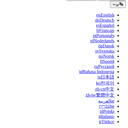
ar
en
English
de
Deutsch
es
Español
fr
Français
pt
Português
nl
Nederlands
da
Dansk
sv
Svenska
no
Norsk
fi
Suomi
ru
Русский
id
Bahasa Indonesia
ja
日本語
ko
한국어
zh-cn
中文
zh-tw
繁體中文
ar
العربية
he
עברית
pl
Polski
it
Italiano
tr
Türkçe