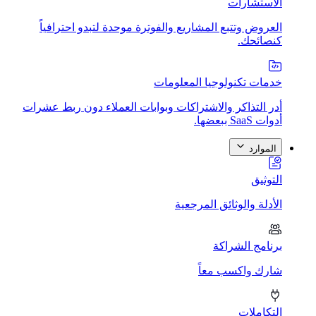
الاستشارات
العروض وتتبع المشاريع والفوترة موحدة لتبدو احترافياً
كنصائحك.
خدمات تكنولوجيا المعلومات
أدر التذاكر والاشتراكات وبوابات العملاء دون ربط عشرات
أدوات SaaS ببعضها.
الموارد
التوثيق
الأدلة والوثائق المرجعية
برنامج الشراكة
شارك واكسب معاً
التكاملات