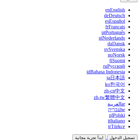
en
English
de
Deutsch
es
Español
fr
Français
pt
Português
nl
Nederlands
da
Dansk
sv
Svenska
no
Norsk
fi
Suomi
ru
Русский
id
Bahasa Indonesia
ja
日本語
ko
한국어
zh-cn
中文
zh-tw
繁體中文
ar
العربية
he
עברית
pl
Polski
it
Italiano
tr
Türkçe
تسجيل الدخول
ابدأ تجربة مجانية