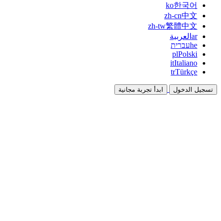
ko
한국어
zh-cn
中文
zh-tw
繁體中文
ar
العربية
he
עברית
pl
Polski
it
Italiano
tr
Türkçe
تسجيل الدخول
ابدأ تجربة مجانية
التوثيق
الأدلة والوثائق المرجعية
برنامج الشراكة
شارك واكسب معاً
التكاملات