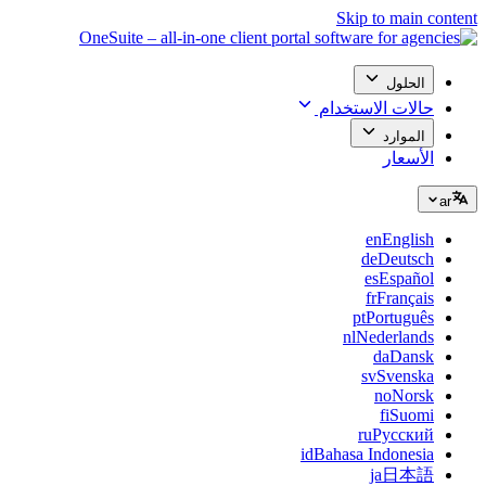
Skip to main content
الحلول
حالات الاستخدام
الموارد
الأسعار
ar
en
English
de
Deutsch
es
Español
fr
Français
pt
Português
nl
Nederlands
da
Dansk
sv
Svenska
no
Norsk
fi
Suomi
ru
Русский
id
Bahasa Indonesia
ja
日本語