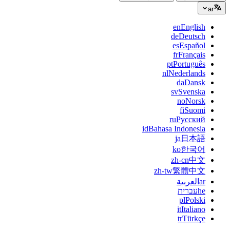
ar
en
English
de
Deutsch
es
Español
fr
Français
pt
Português
nl
Nederlands
da
Dansk
sv
Svenska
no
Norsk
fi
Suomi
ru
Русский
id
Bahasa Indonesia
ja
日本語
ko
한국어
zh-cn
中文
zh-tw
繁體中文
ar
العربية
he
עברית
pl
Polski
it
Italiano
tr
Türkçe