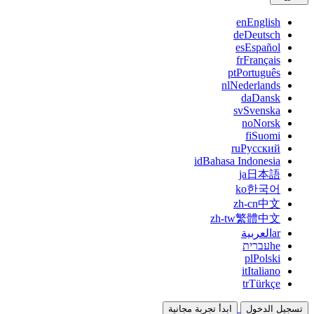
en
English
de
Deutsch
es
Español
fr
Français
pt
Português
nl
Nederlands
da
Dansk
sv
Svenska
no
Norsk
fi
Suomi
ru
Русский
id
Bahasa Indonesia
ja
日本語
ko
한국어
zh-cn
中文
zh-tw
繁體中文
ar
العربية
he
עברית
pl
Polski
it
Italiano
tr
Türkçe
تسجيل الدخول
ابدأ تجربة مجانية