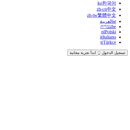
ko
한국어
zh-cn
中文
zh-tw
繁體中文
ar
العربية
he
עברית
pl
Polski
it
Italiano
tr
Türkçe
تسجيل الدخول
ابدأ تجربة مجانية
التوثيق
الأدلة والوثائق المرجعية
برنامج الشراكة
شارك واكسب معاً
التكاملات