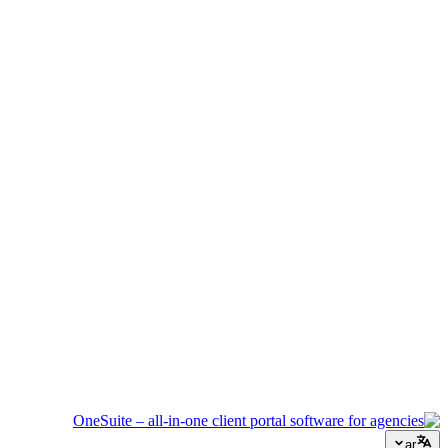
إدارة الفعاليات
نسّق الجداول الزمنية والموردين وتواصل العملاء دون أن يفلت أي
شيء.
وكالة إبداعية
مساحة عمل واحدة للملخصات والملاحظات والفوترة حتى تبقى
طاقتك الإبداعية موجهة للعمل.
الاستشارات
العروض وتتبع المشاريع والفوترة موحدة لتبدو احترافياً كنصائحك.
خدمات تكنولوجيا المعلومات
أدر التذاكر والاشتراكات وبوابات العملاء دون ربط عشرات أدوات
SaaS ببعضها.
ar