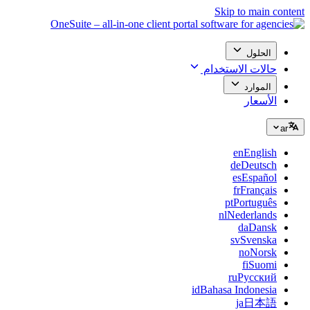
Skip to main content
الحلول
حالات الاستخدام
الموارد
الأسعار
ar
en
English
de
Deutsch
es
Español
fr
Français
pt
Português
nl
Nederlands
da
Dansk
sv
Svenska
no
Norsk
fi
Suomi
ru
Русский
id
Bahasa Indonesia
ja
日本語