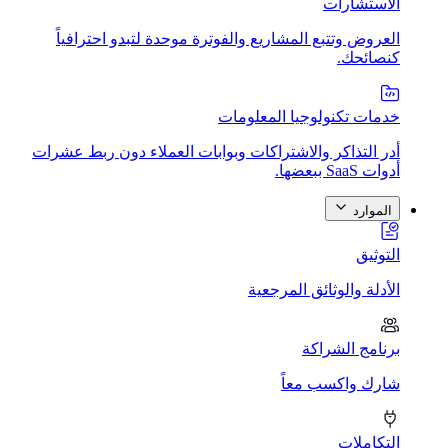
الاستشارات
العروض وتتبع المشاريع والفوترة موحدة لتبدو احترافياً
كنصائحك.
خدمات تكنولوجيا المعلومات
أدر التذاكر والاشتراكات وبوابات العملاء دون ربط عشرات
أدوات SaaS ببعضها.
الموارد
التوثيق
الأدلة والوثائق المرجعية
برنامج الشراكة
شارك واكسب معاً
التكاملات