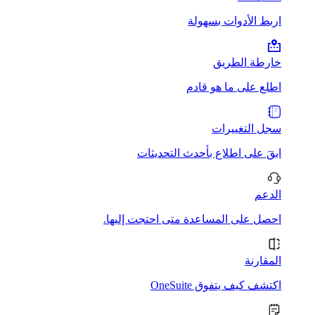
اربط الأدوات بسهولة
خارطة الطريق
اطلع على ما هو قادم
سجل التغييرات
ابقَ على اطلاع بأحدث التحديثات
الدعم
احصل على المساعدة متى احتجت إليها.
المقارنة
اكتشف كيف يتفوق OneSuite