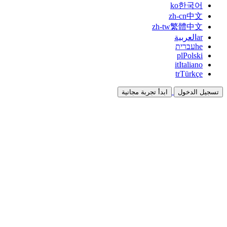
ko
한국어
zh-cn
中文
zh-tw
繁體中文
ar
العربية
he
עברית
pl
Polski
it
Italiano
tr
Türkçe
تسجيل الدخول
ابدأ تجربة مجانية
التوثيق
الأدلة والوثائق المرجعية
برنامج الشراكة
شارك واكسب معاً
التكاملات