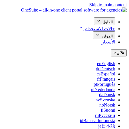
Skip to main content
الحلول
حالات الاستخدام
الموارد
الأسعار
ar
en
English
de
Deutsch
es
Español
fr
Français
pt
Português
nl
Nederlands
da
Dansk
sv
Svenska
no
Norsk
fi
Suomi
ru
Русский
id
Bahasa Indonesia
ja
日本語