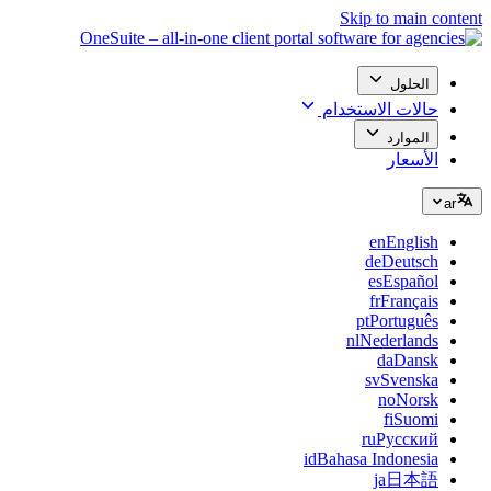
Skip to main content
الحلول
حالات الاستخدام
الموارد
الأسعار
ar
en
English
de
Deutsch
es
Español
fr
Français
pt
Português
nl
Nederlands
da
Dansk
sv
Svenska
no
Norsk
fi
Suomi
ru
Русский
id
Bahasa Indonesia
ja
日本語