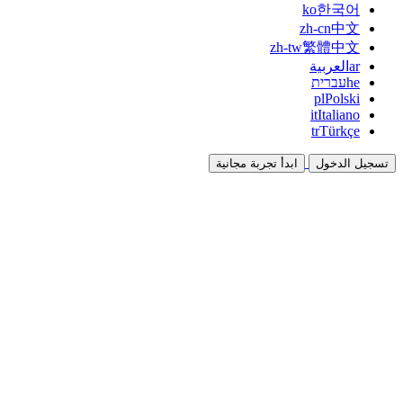
ko
한국어
zh-cn
中文
zh-tw
繁體中文
ar
العربية
he
עברית
pl
Polski
it
Italiano
tr
Türkçe
تسجيل الدخول
ابدأ تجربة مجانية
التوثيق
الأدلة والوثائق المرجعية
برنامج الشراكة
شارك واكسب معاً
التكاملات