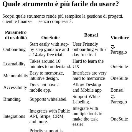
Quale strumento è più facile da usare?
Scopri quale strumento rende più semplice la gestione di progetti,
clienti e finanze — senza complessità.
Parametro
Bonsai
di usabilità
OneSuite
Vincitore
Start easily with step-
User Friendly
🤝
Onboarding
by-step guidance and
onboarding with 7
Pareggio
a 14-day free trial.
day free trial
Takes around 10
Hard to learn the
Learnability
minutes to understand.
UX
OneSuite
Easy to memorize,
Interfaces are very
Memorability
intuitive design.
hard to memorize
OneSuite
Does not have a
Allow Desktop
Accessibility
mobile app.
and Mobile app
Bonsai
Support White
🤝
Branding
Supports whitelabel.
Labeling.
Pareggio
Integrate with
Integrates with Public
multiple tools to
Integrations
API, Stripe, CRM,
make the task
OneSuite
and more.
easier
Priority support is