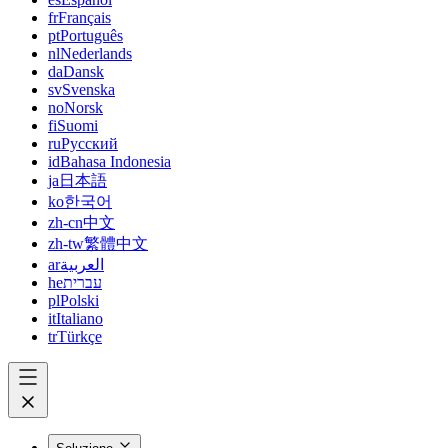
fr
Français
pt
Português
nl
Nederlands
da
Dansk
sv
Svenska
no
Norsk
fi
Suomi
ru
Русский
id
Bahasa Indonesia
ja
日本語
ko
한국어
zh-cn
中文
zh-tw
繁體中文
ar
العربية
he
עברית
pl
Polski
it
Italiano
tr
Türkçe