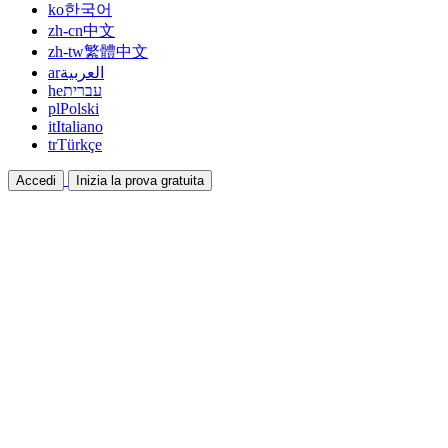
ko
한국어
zh-cn
中文
zh-tw
繁體中文
ar
العربية
he
עברית
pl
Polski
it
Italiano
tr
Türkçe
Accedi
Inizia la prova gratuita
Documentazione
Guide e documenti di aiuto
Affiliazione
Collabora e guadagna insieme
Integrazioni