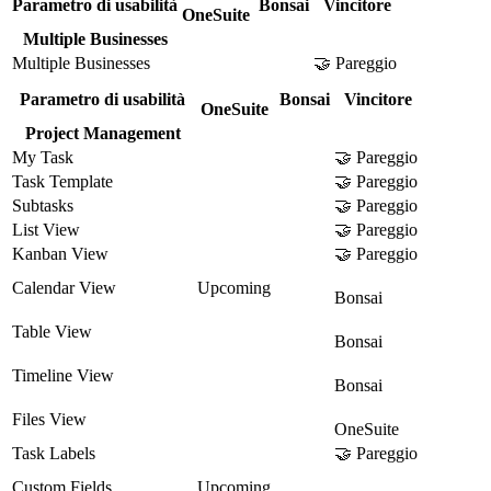
Parametro di usabilità
Bonsai
Vincitore
OneSuite
Multiple Businesses
Multiple Businesses
🤝 Pareggio
Parametro di usabilità
Bonsai
Vincitore
OneSuite
Project Management
My Task
🤝 Pareggio
Task Template
🤝 Pareggio
Subtasks
🤝 Pareggio
List View
🤝 Pareggio
Kanban View
🤝 Pareggio
Calendar View
Upcoming
Bonsai
Table View
Bonsai
Timeline View
Bonsai
Files View
OneSuite
Task Labels
🤝 Pareggio
Custom Fields
Upcoming