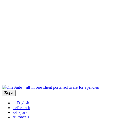
Agenzia creativa
Un unico spazio di lavoro per brief, feedback e fatturazione, così la
tua energia creativa resta sul lavoro.
Consulenza
Proposte, monitoraggio progetti e fatturazione unificati per apparire
professionali quanto i tuoi consigli.
Servizi IT
Gestisci ticket, contratti e portali clienti senza dover collegare una
dozzina di strumenti SaaS.
it
en
English
de
Deutsch
es
Español
fr
Français