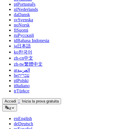
pt
Português
nl
Nederlands
da
Dansk
sv
Svenska
no
Norsk
fi
Suomi
ru
Русский
id
Bahasa Indonesia
ja
日本語
ko
한국어
zh-cn
中文
zh-tw
繁體中文
ar
العربية
he
עברית
pl
Polski
it
Italiano
tr
Türkçe
Accedi
Inizia la prova gratuita
it
en
English
de
Deutsch
es
Español