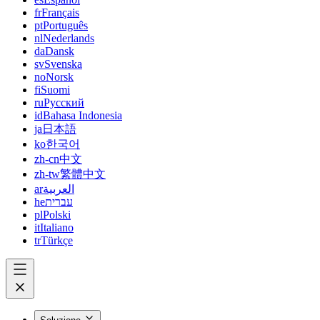
fr
Français
pt
Português
nl
Nederlands
da
Dansk
sv
Svenska
no
Norsk
fi
Suomi
ru
Русский
id
Bahasa Indonesia
ja
日本語
ko
한국어
zh-cn
中文
zh-tw
繁體中文
ar
العربية
he
עברית
pl
Polski
it
Italiano
tr
Türkçe