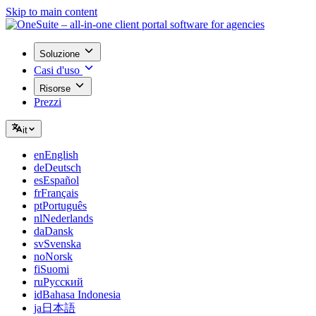
Skip to main content
Soluzione
Casi d'uso
Risorse
Prezzi
it
en
English
de
Deutsch
es
Español
fr
Français
pt
Português
nl
Nederlands
da
Dansk
sv
Svenska
no
Norsk
fi
Suomi
ru
Русский
id
Bahasa Indonesia
ja
日本語