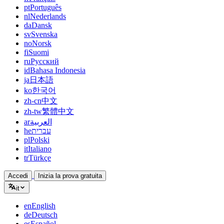
pt
Português
nl
Nederlands
da
Dansk
sv
Svenska
no
Norsk
fi
Suomi
ru
Русский
id
Bahasa Indonesia
ja
日本語
ko
한국어
zh-cn
中文
zh-tw
繁體中文
ar
العربية
he
עברית
pl
Polski
it
Italiano
tr
Türkçe
Accedi
Inizia la prova gratuita
it
en
English
de
Deutsch
es
Español