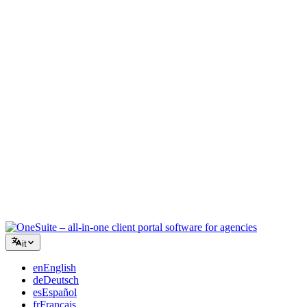
Agenzia creativa
Un unico spazio di lavoro per brief, feedback e fatturazione, così la
tua energia creativa resta sul lavoro.
Consulenza
Proposte, monitoraggio progetti e fatturazione unificati per apparire
professionali quanto i tuoi consigli.
Servizi IT
Gestisci ticket, contratti e portali clienti senza dover collegare una
dozzina di strumenti SaaS.
it
en
English
de
Deutsch
es
Español
fr
Français