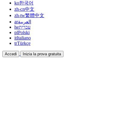
ko
한국어
zh-cn
中文
zh-tw
繁體中文
ar
العربية
he
עברית
pl
Polski
it
Italiano
tr
Türkçe
Accedi
Inizia la prova gratuita
Documentazione
Guide e documenti di aiuto
Affiliazione
Collabora e guadagna insieme
Integrazioni