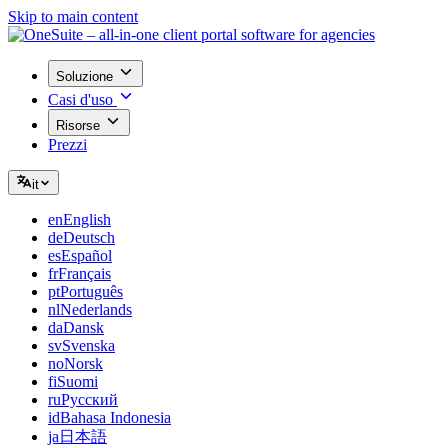
Skip to main content
Soluzione
Casi d'uso
Risorse
Prezzi
it
en
English
de
Deutsch
es
Español
fr
Français
pt
Português
nl
Nederlands
da
Dansk
sv
Svenska
no
Norsk
fi
Suomi
ru
Русский
id
Bahasa Indonesia
ja
日本語