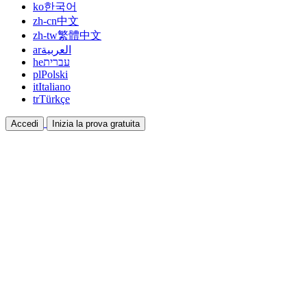
ko
한국어
zh-cn
中文
zh-tw
繁體中文
ar
العربية
he
עברית
pl
Polski
it
Italiano
tr
Türkçe
Accedi
Inizia la prova gratuita
Documentazione
Guide e documenti di aiuto
Affiliazione
Collabora e guadagna insieme
Integrazioni