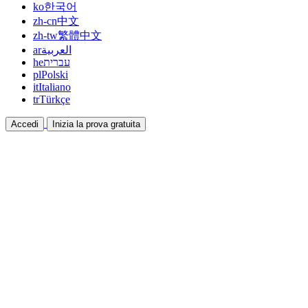
ko
한국어
zh-cn
中文
zh-tw
繁體中文
ar
العربية
he
עברית
pl
Polski
it
Italiano
tr
Türkçe
Accedi
Inizia la prova gratuita
Documentazione
Guide e documenti di aiuto
Affiliazione
Collabora e guadagna insieme
Integrazioni