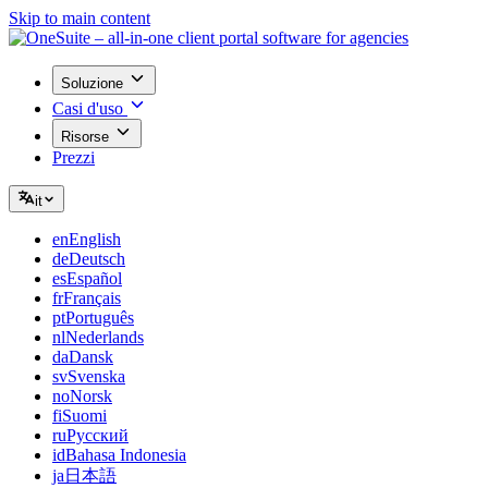
Skip to main content
Soluzione
Casi d'uso
Risorse
Prezzi
it
en
English
de
Deutsch
es
Español
fr
Français
pt
Português
nl
Nederlands
da
Dansk
sv
Svenska
no
Norsk
fi
Suomi
ru
Русский
id
Bahasa Indonesia
ja
日本語