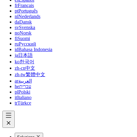
fr
Français
pt
Português
nl
Nederlands
da
Dansk
sv
Svenska
no
Norsk
fi
Suomi
ru
Русский
id
Bahasa Indonesia
ja
日本語
ko
한국어
zh-cn
中文
zh-tw
繁體中文
ar
العربية
he
עברית
pl
Polski
it
Italiano
tr
Türkçe