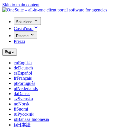
Skip to main content
Soluzione
Casi d'uso
Risorse
Prezzi
it
en
English
de
Deutsch
es
Español
fr
Français
pt
Português
nl
Nederlands
da
Dansk
sv
Svenska
no
Norsk
fi
Suomi
ru
Русский
id
Bahasa Indonesia
ja
日本語