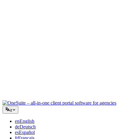
Agenzia creativa
Un unico spazio di lavoro per brief, feedback e fatturazione, così la
tua energia creativa resta sul lavoro.
Consulenza
Proposte, monitoraggio progetti e fatturazione unificati per apparire
professionali quanto i tuoi consigli.
Servizi IT
Gestisci ticket, contratti e portali clienti senza dover collegare una
dozzina di strumenti SaaS.
it
en
English
de
Deutsch
es
Español
fr
Français