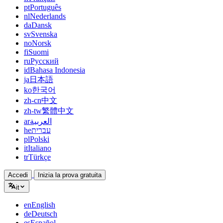
pt
Português
nl
Nederlands
da
Dansk
sv
Svenska
no
Norsk
fi
Suomi
ru
Русский
id
Bahasa Indonesia
ja
日本語
ko
한국어
zh-cn
中文
zh-tw
繁體中文
ar
العربية
he
עברית
pl
Polski
it
Italiano
tr
Türkçe
Accedi
Inizia la prova gratuita
it
en
English
de
Deutsch
es
Español