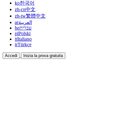
ko
한국어
zh-cn
中文
zh-tw
繁體中文
ar
العربية
he
עברית
pl
Polski
it
Italiano
tr
Türkçe
Accedi
Inizia la prova gratuita
Documentazione
Guide e documenti di aiuto
Affiliazione
Collabora e guadagna insieme
Integrazioni