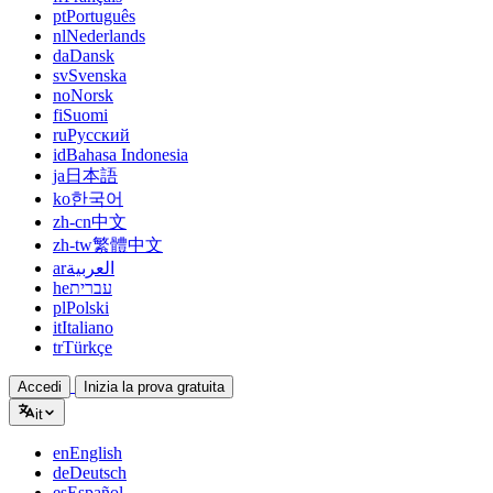
pt
Português
nl
Nederlands
da
Dansk
sv
Svenska
no
Norsk
fi
Suomi
ru
Русский
id
Bahasa Indonesia
ja
日本語
ko
한국어
zh-cn
中文
zh-tw
繁體中文
ar
العربية
he
עברית
pl
Polski
it
Italiano
tr
Türkçe
Accedi
Inizia la prova gratuita
it
en
English
de
Deutsch
es
Español