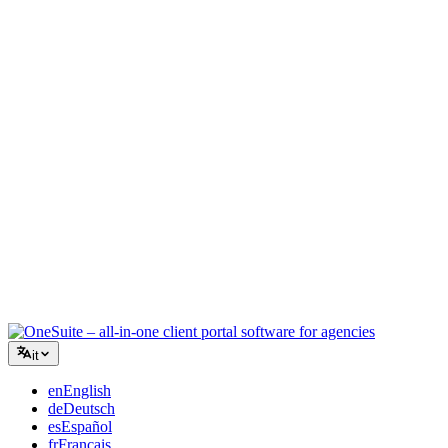
Agenzia creativa
Un unico spazio di lavoro per brief, feedback e fatturazione, così la
tua energia creativa resta sul lavoro.
Consulenza
Proposte, monitoraggio progetti e fatturazione unificati per apparire
professionali quanto i tuoi consigli.
Servizi IT
Gestisci ticket, contratti e portali clienti senza dover collegare una
dozzina di strumenti SaaS.
it
en
English
de
Deutsch
es
Español
fr
Français