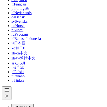
fr
Français
pt
Português
nl
Nederlands
da
Dansk
sv
Svenska
no
Norsk
fi
Suomi
ru
Русский
id
Bahasa Indonesia
ja
日本語
ko
한국어
zh-cn
中文
zh-tw
繁體中文
ar
العربية
he
עברית
pl
Polski
it
Italiano
tr
Türkçe