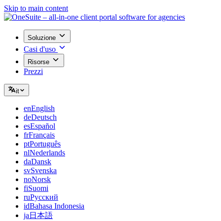
Skip to main content
Soluzione
Casi d'uso
Risorse
Prezzi
it
en
English
de
Deutsch
es
Español
fr
Français
pt
Português
nl
Nederlands
da
Dansk
sv
Svenska
no
Norsk
fi
Suomi
ru
Русский
id
Bahasa Indonesia
ja
日本語