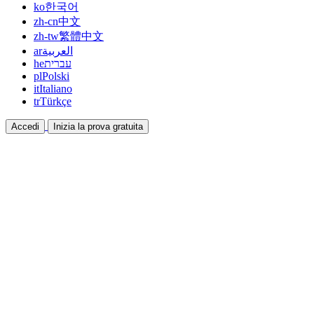
ko
한국어
zh-cn
中文
zh-tw
繁體中文
ar
العربية
he
עברית
pl
Polski
it
Italiano
tr
Türkçe
Accedi
Inizia la prova gratuita
Documentazione
Guide e documenti di aiuto
Affiliazione
Collabora e guadagna insieme
Integrazioni