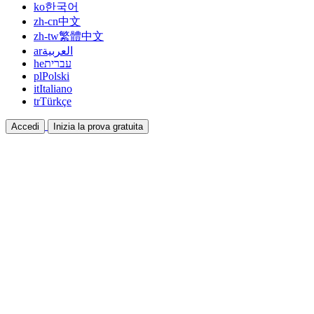
ko
한국어
zh-cn
中文
zh-tw
繁體中文
ar
العربية
he
עברית
pl
Polski
it
Italiano
tr
Türkçe
Accedi
Inizia la prova gratuita
Documentazione
Guide e documenti di aiuto
Affiliazione
Collabora e guadagna insieme
Integrazioni