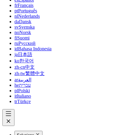
fr
Français
pt
Português
nl
Nederlands
da
Dansk
sv
Svenska
no
Norsk
fi
Suomi
ru
Русский
id
Bahasa Indonesia
ja
日本語
ko
한국어
zh-cn
中文
zh-tw
繁體中文
ar
العربية
he
עברית
pl
Polski
it
Italiano
tr
Türkçe