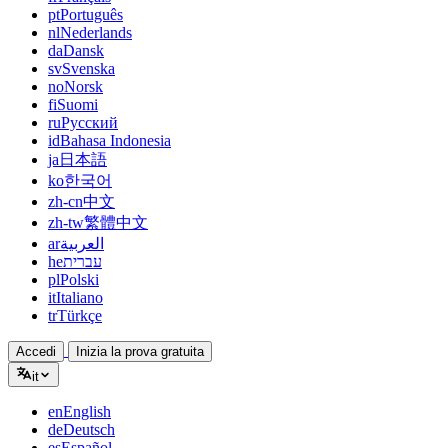
pt
Português
nl
Nederlands
da
Dansk
sv
Svenska
no
Norsk
fi
Suomi
ru
Русский
id
Bahasa Indonesia
ja
日本語
ko
한국어
zh-cn
中文
zh-tw
繁體中文
ar
العربية
he
עברית
pl
Polski
it
Italiano
tr
Türkçe
Accedi
Inizia la prova gratuita
it
en
English
de
Deutsch
es
Español