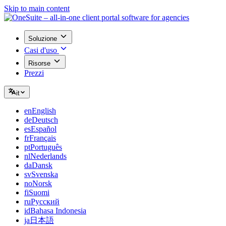
Skip to main content
Soluzione
Casi d'uso
Risorse
Prezzi
it
en
English
de
Deutsch
es
Español
fr
Français
pt
Português
nl
Nederlands
da
Dansk
sv
Svenska
no
Norsk
fi
Suomi
ru
Русский
id
Bahasa Indonesia
ja
日本語