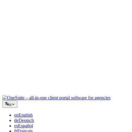
Agenzia creativa
Un unico spazio di lavoro per brief, feedback e fatturazione, così la
tua energia creativa resta sul lavoro.
Consulenza
Proposte, monitoraggio progetti e fatturazione unificati per apparire
professionali quanto i tuoi consigli.
Servizi IT
Gestisci ticket, contratti e portali clienti senza dover collegare una
dozzina di strumenti SaaS.
it
en
English
de
Deutsch
es
Español
fr
Français