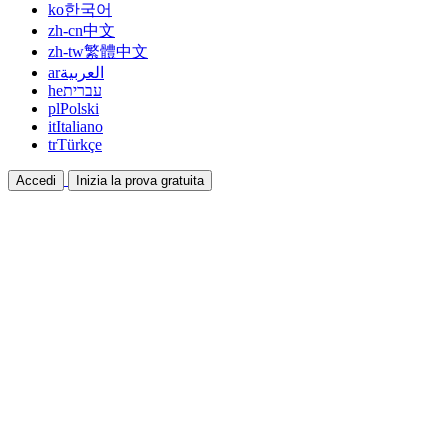
ko
한국어
zh-cn
中文
zh-tw
繁體中文
ar
العربية
he
עברית
pl
Polski
it
Italiano
tr
Türkçe
Accedi
Inizia la prova gratuita
Documentazione
Guide e documenti di aiuto
Affiliazione
Collabora e guadagna insieme
Integrazioni