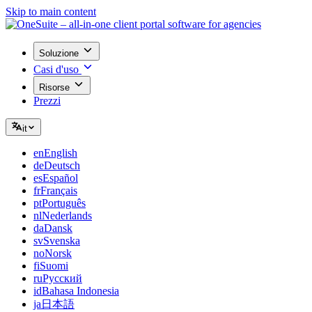
Skip to main content
Soluzione
Casi d'uso
Risorse
Prezzi
it
en
English
de
Deutsch
es
Español
fr
Français
pt
Português
nl
Nederlands
da
Dansk
sv
Svenska
no
Norsk
fi
Suomi
ru
Русский
id
Bahasa Indonesia
ja
日本語