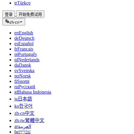
tr
Türkçe
登录
开始免费试用
zh-cn
en
English
de
Deutsch
es
Español
fr
Français
pt
Português
nl
Nederlands
da
Dansk
sv
Svenska
no
Norsk
fi
Suomi
ru
Русский
id
Bahasa Indonesia
ja
日本語
ko
한국어
zh-cn
中文
zh-tw
繁體中文
ar
العربية
he
עברית