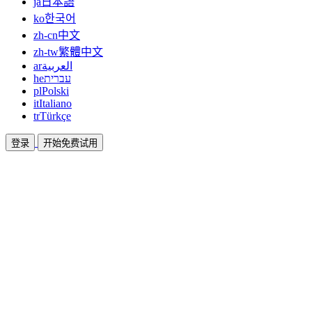
ja
日本語
ko
한국어
zh-cn
中文
zh-tw
繁體中文
ar
العربية
he
עברית
pl
Polski
it
Italiano
tr
Türkçe
登录
开始免费试用
文档
指南和帮助文档
联盟
合作共赢