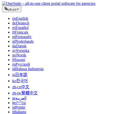
zh-cn
en
English
de
Deutsch
es
Español
fr
Français
pt
Português
nl
Nederlands
da
Dansk
sv
Svenska
no
Norsk
fi
Suomi
ru
Русский
id
Bahasa Indonesia
ja
日本語
ko
한국어
zh-cn
中文
zh-tw
繁體中文
ar
العربية
he
עברית
pl
Polski
it
Italiano