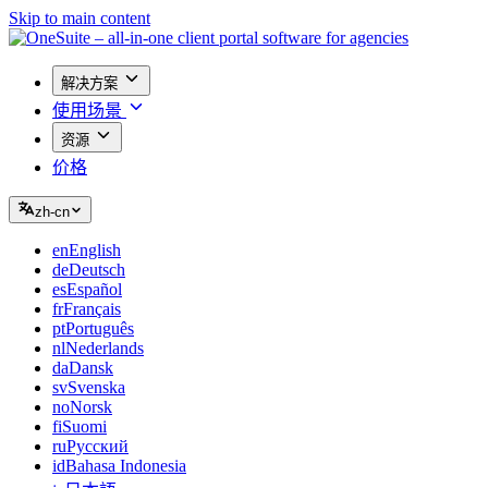
Skip to main content
解决方案
使用场景
资源
价格
zh-cn
en
English
de
Deutsch
es
Español
fr
Français
pt
Português
nl
Nederlands
da
Dansk
sv
Svenska
no
Norsk
fi
Suomi
ru
Русский
id
Bahasa Indonesia