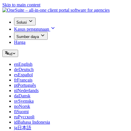
Skip to main content
Solusi
Kasus penggunaan
Sumber daya
Harga
id
en
English
de
Deutsch
es
Español
fr
Français
pt
Português
nl
Nederlands
da
Dansk
sv
Svenska
no
Norsk
fi
Suomi
ru
Русский
id
Bahasa Indonesia
ja
日本語