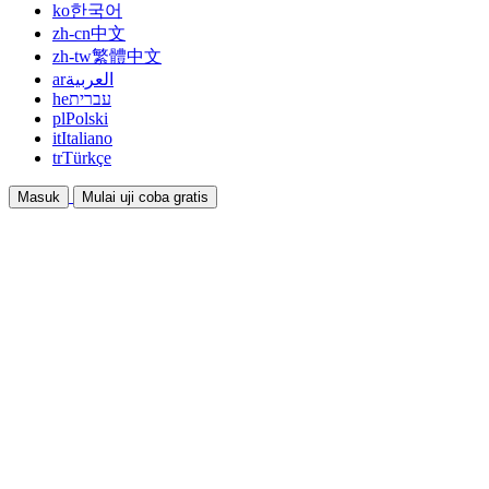
ko
한국어
zh-cn
中文
zh-tw
繁體中文
ar
العربية
he
עברית
pl
Polski
it
Italiano
tr
Türkçe
Masuk
Mulai uji coba gratis
Dokumentasi
Panduan dan dokumen bantuan
Afiliasi
Bermitra dan dapatkan penghasilan bersama
Integrasi