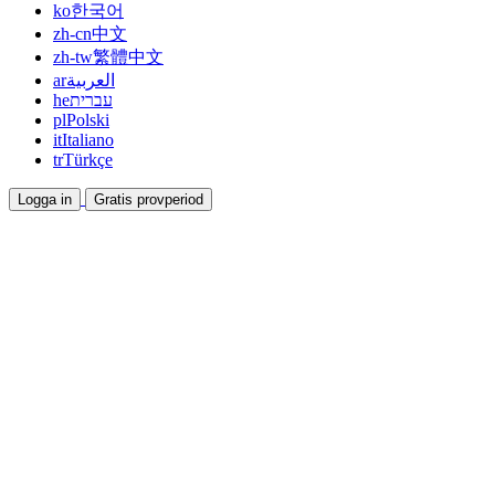
ko
한국어
zh-cn
中文
zh-tw
繁體中文
ar
العربية
he
עברית
pl
Polski
it
Italiano
tr
Türkçe
Logga in
Gratis provperiod
Dokumentation
Guider och hjälpdokument
Affiliate
Bli partner och tjäna tillsammans
Integrationer