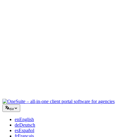
Kreativ byrå
En arbetsyta för briefer, feedback och fakturering så att din kreativa
energi stannar på arbetet.
Konsultverksamhet
Offerter, projektspårning och fakturering samlat så att du ser lika
professionell ut som dina råd.
IT-tjänster
Hantera ärenden, retainers och kundportaler utan att tejpa ihop ett
dussin SaaS-verktyg.
sv
en
English
de
Deutsch
es
Español
fr
Français