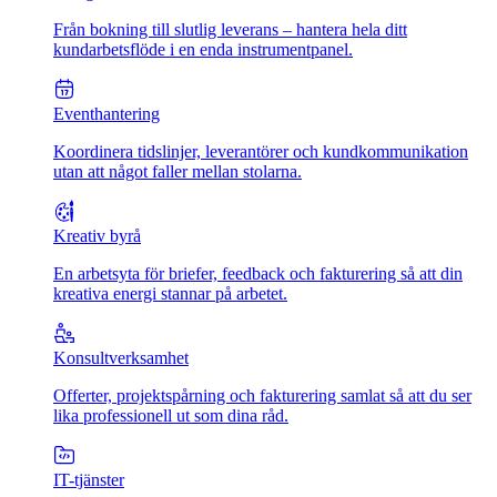
Från bokning till slutlig leverans – hantera hela ditt
kundarbetsflöde i en enda instrumentpanel.
Eventhantering
Koordinera tidslinjer, leverantörer och kundkommunikation
utan att något faller mellan stolarna.
Kreativ byrå
En arbetsyta för briefer, feedback och fakturering så att din
kreativa energi stannar på arbetet.
Konsultverksamhet
Offerter, projektspårning och fakturering samlat så att du ser
lika professionell ut som dina råd.
IT-tjänster