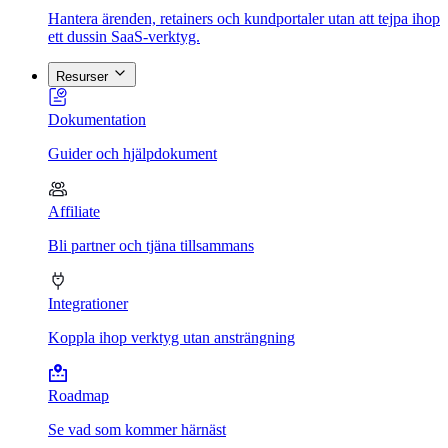
Hantera ärenden, retainers och kundportaler utan att tejpa ihop
ett dussin SaaS-verktyg.
Resurser
Dokumentation
Guider och hjälpdokument
Affiliate
Bli partner och tjäna tillsammans
Integrationer
Koppla ihop verktyg utan ansträngning
Roadmap
Se vad som kommer härnäst