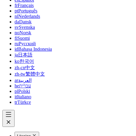
fr
Français
pt
Português
nl
Nederlands
da
Dansk
sv
Svenska
no
Norsk
fi
Suomi
ru
Русский
id
Bahasa Indonesia
ja
日本語
ko
한국어
zh-cn
中文
zh-tw
繁體中文
ar
العربية
he
עברית
pl
Polski
it
Italiano
tr
Türkçe