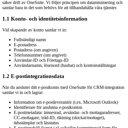
säker drift av OneSuite. Vi följer principen om dataminimering och
samlar bara in det som behövs för att tillhandahålla våra tjänster.
1.1 Konto- och identitetsinformation
Vid skapande av konto samlar vi in:
Fullständigt namn
E-postadress
Postadress (om angiven)
Telefonnummer (om angivet)
Användar-ID och Företags-ID
Användarnamn, lösenord (hashat) och kontoinställningar
1.2 E-postintegrationsdata
När du ansluter ditt e-postkonto med OneSuite för CRM-integration
samlar vi in och lagrar:
Information om e-postleverantör (t.ex. Microsoft Outlook)
Identifierare för anslutna e-postkonton
E-postmetadata: ämnesrad, avsändar- och mottagaradresser,
CC-mottagare, tråd-ID, riktning (skickat/mottaget),
tidsstämplar och lässtatus
E-postinnehåll (lagrat i rå och/eller komprimerad form för