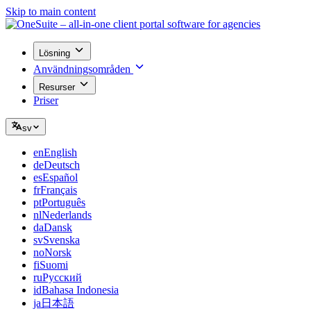
Skip to main content
Lösning
Användningsområden
Resurser
Priser
sv
en
English
de
Deutsch
es
Español
fr
Français
pt
Português
nl
Nederlands
da
Dansk
sv
Svenska
no
Norsk
fi
Suomi
ru
Русский
id
Bahasa Indonesia
ja
日本語