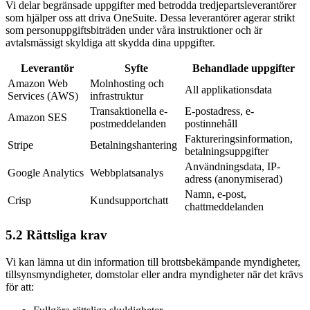
Vi delar begränsade uppgifter med betrodda tredjepartsleverantörer
som hjälper oss att driva OneSuite. Dessa leverantörer agerar strikt
som personuppgiftsbiträden under våra instruktioner och är
avtalsmässigt skyldiga att skydda dina uppgifter.
Leverantör
Syfte
Behandlade uppgifter
Amazon Web
Molnhosting och
All applikationsdata
Services (AWS)
infrastruktur
Transaktionella e-
E-postadress, e-
Amazon SES
postmeddelanden
postinnehåll
Faktureringsinformation,
Stripe
Betalningshantering
betalningsuppgifter
Användningsdata, IP-
Google Analytics
Webbplatsanalys
adress (anonymiserad)
Namn, e-post,
Crisp
Kundsupportchatt
chattmeddelanden
5.2 Rättsliga krav
Vi kan lämna ut din information till brottsbekämpande myndigheter,
tillsynsmyndigheter, domstolar eller andra myndigheter när det krävs
för att: