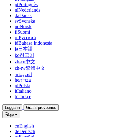
pt
Português
nl
Nederlands
da
Dansk
sv
Svenska
no
Norsk
fi
Suomi
ru
Русский
id
Bahasa Indonesia
ja
日本語
ko
한국어
zh-cn
中文
zh-tw
繁體中文
ar
العربية
he
עברית
pl
Polski
it
Italiano
tr
Türkçe
Logga in
Gratis provperiod
sv
en
English
de
Deutsch
es
Español