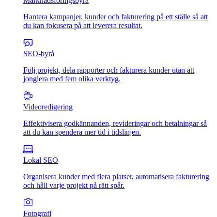
Marknadsföringsbyrå
Hantera kampanjer, kunder och fakturering på ett ställe så att
du kan fokusera på att leverera resultat.
SEO-byrå
Följ projekt, dela rapporter och fakturera kunder utan att
jonglera med fem olika verktyg.
Videoredigering
Effektivisera godkännanden, revideringar och betalningar så
att du kan spendera mer tid i tidslinjen.
Lokal SEO
Organisera kunder med flera platser, automatisera fakturering
och håll varje projekt på rätt spår.
Fotografi