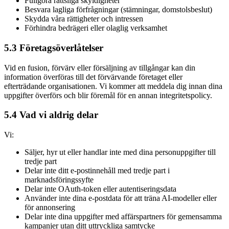
Fullgöra rättsliga skyldigheter
Besvara lagliga förfrågningar (stämningar, domstolsbeslut)
Skydda våra rättigheter och intressen
Förhindra bedrägeri eller olaglig verksamhet
5.3 Företagsöverlåtelser
Vid en fusion, förvärv eller försäljning av tillgångar kan din
information överföras till det förvärvande företaget eller
efterträdande organisationen. Vi kommer att meddela dig innan dina
uppgifter överförs och blir föremål för en annan integritetspolicy.
5.4 Vad vi aldrig delar
Vi:
Säljer, hyr ut eller handlar inte med dina personuppgifter till
tredje part
Delar inte ditt e-postinnehåll med tredje part i
marknadsföringssyfte
Delar inte OAuth-token eller autentiseringsdata
Använder inte dina e-postdata för att träna AI-modeller eller
för annonsering
Delar inte dina uppgifter med affärspartners för gemensamma
kampanjer utan ditt uttryckliga samtycke