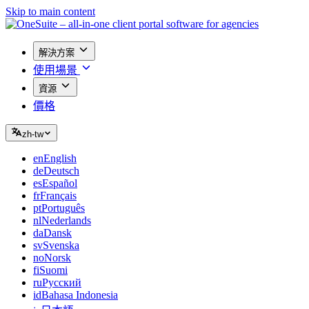
Skip to main content
解決方案
使用場景
資源
價格
zh-tw
en
English
de
Deutsch
es
Español
fr
Français
pt
Português
nl
Nederlands
da
Dansk
sv
Svenska
no
Norsk
fi
Suomi
ru
Русский
id
Bahasa Indonesia