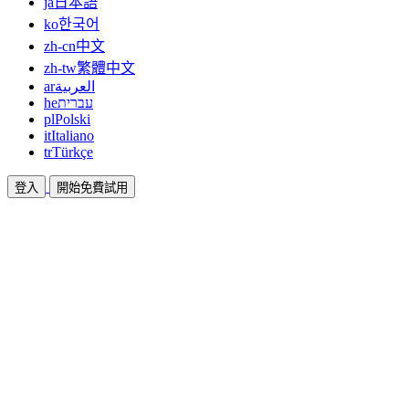
ja
日本語
ko
한국어
zh-cn
中文
zh-tw
繁體中文
ar
العربية
he
עברית
pl
Polski
it
Italiano
tr
Türkçe
登入
開始免費試用
文件
指南與說明文件
聯盟
合作共贏