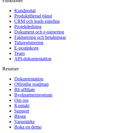
Funktioner
Kundportal
Produktifierad tjänst
CRM och leads-pipeline
Projektledning
Dokument och e-signering
Fakturering och betalningar
Tidsregistrering
E-postinkorg
Team
API-dokumentation
Resurser
Dokumentation
Offentlig roadmap
Bli affiliate
Byråpartnerprogram
Om oss
Kontakt
Support
Blogg
Varumärke
Boka en demo