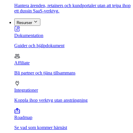
Hantera ärenden, retainers och kundportaler utan att tejpa ihop
ett dussin SaaS-verktyg.
Resurser
Dokumentation
Guider och hjälpdokument
Affiliate
Bli partner och tjäna tillsammans
Integrationer
Koppla ihop verktyg utan ansträngning
Roadmap
Se vad som kommer härnäst