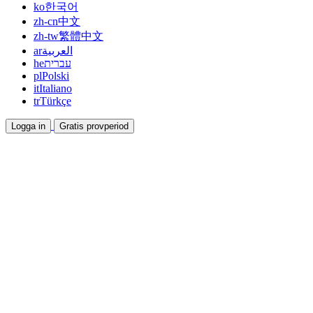
ko
한국어
zh-cn
中文
zh-tw
繁體中文
ar
العربية
he
עברית
pl
Polski
it
Italiano
tr
Türkçe
Logga in
Gratis provperiod
Dokumentation
Guider och hjälpdokument
Affiliate
Bli partner och tjäna tillsammans
Integrationer