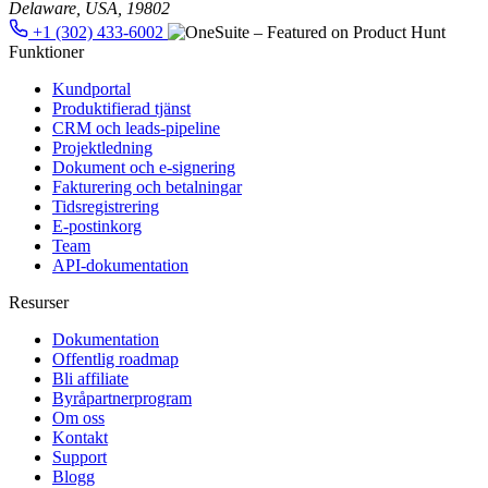
Delaware, USA, 19802
+1 (302) 433-6002
Funktioner
Kundportal
Produktifierad tjänst
CRM och leads-pipeline
Projektledning
Dokument och e-signering
Fakturering och betalningar
Tidsregistrering
E-postinkorg
Team
API-dokumentation
Resurser
Dokumentation
Offentlig roadmap
Bli affiliate
Byråpartnerprogram
Om oss
Kontakt
Support
Blogg