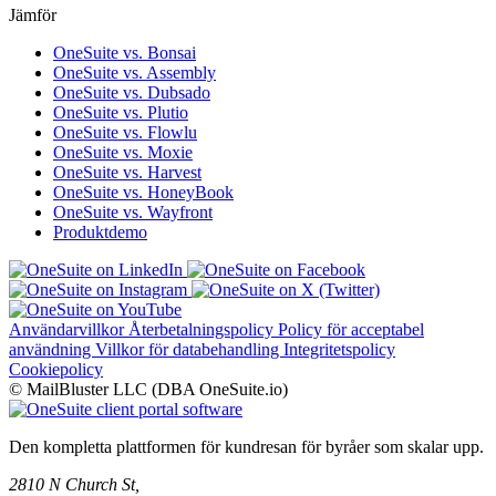
Jämför
OneSuite vs. Bonsai
OneSuite vs. Assembly
OneSuite vs. Dubsado
OneSuite vs. Plutio
OneSuite vs. Flowlu
OneSuite vs. Moxie
OneSuite vs. Harvest
OneSuite vs. HoneyBook
OneSuite vs. Wayfront
Produktdemo
Användarvillkor
Återbetalningspolicy
Policy för acceptabel
användning
Villkor för databehandling
Integritetspolicy
Cookiepolicy
© MailBluster LLC (DBA OneSuite.io)
Den kompletta plattformen för kundresan för byråer som skalar upp.
2810 N Church St,