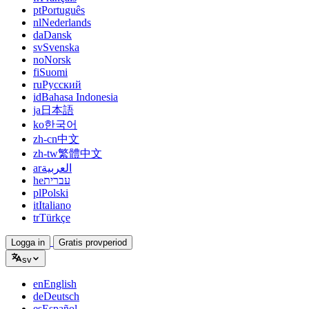
pt
Português
nl
Nederlands
da
Dansk
sv
Svenska
no
Norsk
fi
Suomi
ru
Русский
id
Bahasa Indonesia
ja
日本語
ko
한국어
zh-cn
中文
zh-tw
繁體中文
ar
العربية
he
עברית
pl
Polski
it
Italiano
tr
Türkçe
Logga in
Gratis provperiod
sv
en
English
de
Deutsch
es
Español