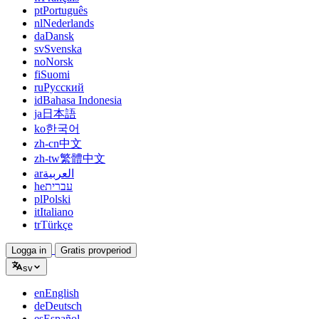
pt
Português
nl
Nederlands
da
Dansk
sv
Svenska
no
Norsk
fi
Suomi
ru
Русский
id
Bahasa Indonesia
ja
日本語
ko
한국어
zh-cn
中文
zh-tw
繁體中文
ar
العربية
he
עברית
pl
Polski
it
Italiano
tr
Türkçe
Logga in
Gratis provperiod
sv
en
English
de
Deutsch
es
Español