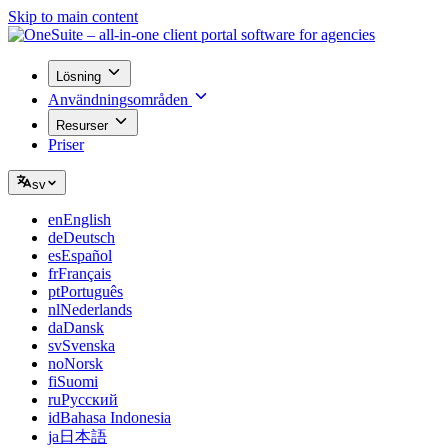
Skip to main content
Lösning
Användningsområden
Resurser
Priser
sv
en
English
de
Deutsch
es
Español
fr
Français
pt
Português
nl
Nederlands
da
Dansk
sv
Svenska
no
Norsk
fi
Suomi
ru
Русский
id
Bahasa Indonesia
ja
日本語