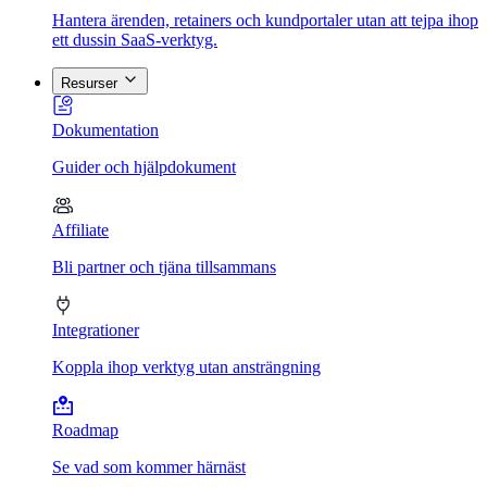
Hantera ärenden, retainers och kundportaler utan att tejpa ihop
ett dussin SaaS-verktyg.
Resurser
Dokumentation
Guider och hjälpdokument
Affiliate
Bli partner och tjäna tillsammans
Integrationer
Koppla ihop verktyg utan ansträngning
Roadmap
Se vad som kommer härnäst