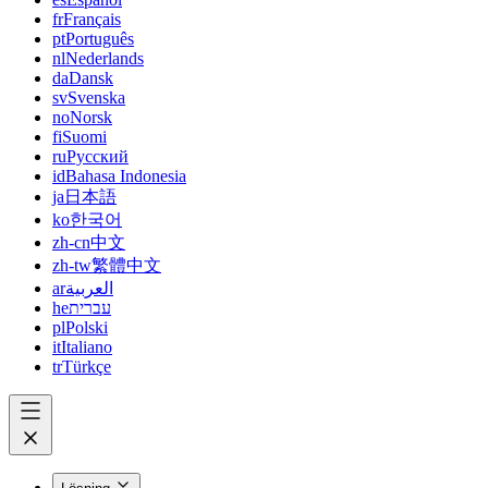
fr
Français
pt
Português
nl
Nederlands
da
Dansk
sv
Svenska
no
Norsk
fi
Suomi
ru
Русский
id
Bahasa Indonesia
ja
日本語
ko
한국어
zh-cn
中文
zh-tw
繁體中文
ar
العربية
he
עברית
pl
Polski
it
Italiano
tr
Türkçe