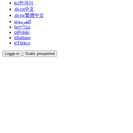
ko
한국어
zh-cn
中文
zh-tw
繁體中文
ar
العربية
he
עברית
pl
Polski
it
Italiano
tr
Türkçe
Logga in
Gratis provperiod
Dokumentation
Guider och hjälpdokument
Affiliate
Bli partner och tjäna tillsammans
Integrationer