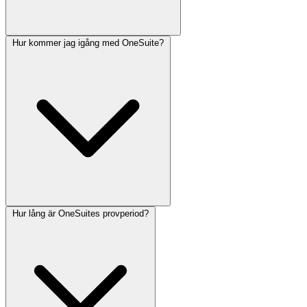
Hur kommer jag igång med OneSuite?
OneSuite är utvecklat för att hjälpa ett brett spektrum av
yrkesverksamma och organisationer inom olika branscher. De
främsta användarna är:
Hur lång är OneSuites provperiod?
Att komma igång med OneSuite är enkelt och smidigt. Här är en
steg-för-steg-guide: