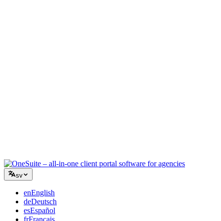
Kreativ byrå
En arbetsyta för briefer, feedback och fakturering så att din kreativa
energi stannar på arbetet.
Konsultverksamhet
Offerter, projektspårning och fakturering samlat så att du ser lika
professionell ut som dina råd.
IT-tjänster
Hantera ärenden, retainers och kundportaler utan att tejpa ihop ett
dussin SaaS-verktyg.
sv
en
English
de
Deutsch
es
Español
fr
Français