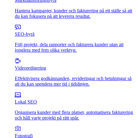
Marknadsföringsbyrå
Hantera kampanjer, kunder och fakturering på ett ställe så att
du kan fokusera på att leverera resultat.
SEO-byrå
Följ projekt, dela rapporter och fakturera kunder utan att
jonglera med fem olika verktyg.
Videoredigering
Effektivisera godkännanden, revideringar och betalningar så
att du kan spendera mer tid i tidslinjen.
Lokal SEO
Organisera kunder med flera platser, automatisera fakturering
och håll varje projekt på rätt spår.
Fotografi