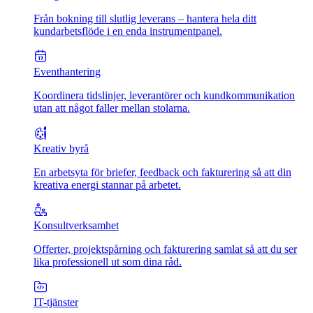
Från bokning till slutlig leverans – hantera hela ditt
kundarbetsflöde i en enda instrumentpanel.
Eventhantering
Koordinera tidslinjer, leverantörer och kundkommunikation
utan att något faller mellan stolarna.
Kreativ byrå
En arbetsyta för briefer, feedback och fakturering så att din
kreativa energi stannar på arbetet.
Konsultverksamhet
Offerter, projektspårning och fakturering samlat så att du ser
lika professionell ut som dina råd.
IT-tjänster