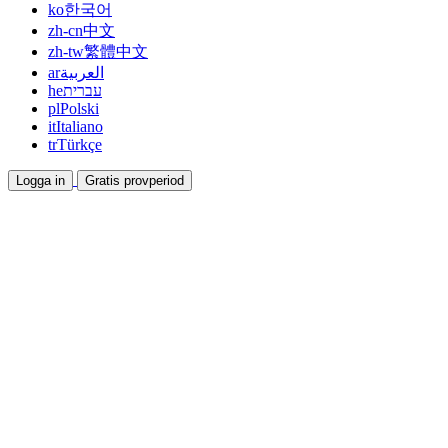
ko
한국어
zh-cn
中文
zh-tw
繁體中文
ar
العربية
he
עברית
pl
Polski
it
Italiano
tr
Türkçe
Logga in
Gratis provperiod
Dokumentation
Guider och hjälpdokument
Affiliate
Bli partner och tjäna tillsammans
Integrationer