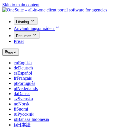
Skip to main content
Lösning
Användningsområden
Resurser
Priser
sv
en
English
de
Deutsch
es
Español
fr
Français
pt
Português
nl
Nederlands
da
Dansk
sv
Svenska
no
Norsk
fi
Suomi
ru
Русский
id
Bahasa Indonesia
ja
日本語