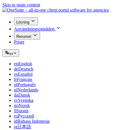
Skip to main content
Lösning
Användningsområden
Resurser
Priser
sv
en
English
de
Deutsch
es
Español
fr
Français
pt
Português
nl
Nederlands
da
Dansk
sv
Svenska
no
Norsk
fi
Suomi
ru
Русский
id
Bahasa Indonesia
ja
日本語