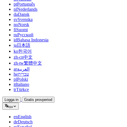
pt
Português
nl
Nederlands
da
Dansk
sv
Svenska
no
Norsk
fi
Suomi
ru
Русский
id
Bahasa Indonesia
ja
日本語
ko
한국어
zh-cn
中文
zh-tw
繁體中文
ar
العربية
he
עברית
pl
Polski
it
Italiano
tr
Türkçe
Logga in
Gratis provperiod
sv
en
English
de
Deutsch
es
Español