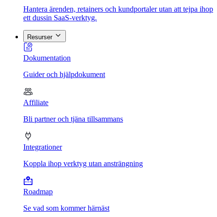
Hantera ärenden, retainers och kundportaler utan att tejpa ihop
ett dussin SaaS-verktyg.
Resurser
Dokumentation
Guider och hjälpdokument
Affiliate
Bli partner och tjäna tillsammans
Integrationer
Koppla ihop verktyg utan ansträngning
Roadmap
Se vad som kommer härnäst