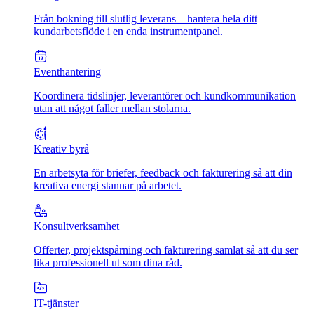
Från bokning till slutlig leverans – hantera hela ditt
kundarbetsflöde i en enda instrumentpanel.
Eventhantering
Koordinera tidslinjer, leverantörer och kundkommunikation
utan att något faller mellan stolarna.
Kreativ byrå
En arbetsyta för briefer, feedback och fakturering så att din
kreativa energi stannar på arbetet.
Konsultverksamhet
Offerter, projektspårning och fakturering samlat så att du ser
lika professionell ut som dina råd.
IT-tjänster