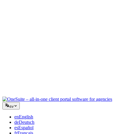
Kreativ byrå
En arbetsyta för briefer, feedback och fakturering så att din kreativa
energi stannar på arbetet.
Konsultverksamhet
Offerter, projektspårning och fakturering samlat så att du ser lika
professionell ut som dina råd.
IT-tjänster
Hantera ärenden, retainers och kundportaler utan att tejpa ihop ett
dussin SaaS-verktyg.
sv
en
English
de
Deutsch
es
Español
fr
Français