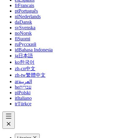
fr
Français
pt
Português
nl
Nederlands
da
Dansk
sv
Svenska
no
Norsk
fi
Suomi
ru
Русский
id
Bahasa Indonesia
ja
日本語
ko
한국어
zh-cn
中文
zh-tw
繁體中文
ar
العربية
he
עברית
pl
Polski
it
Italiano
tr
Türkçe