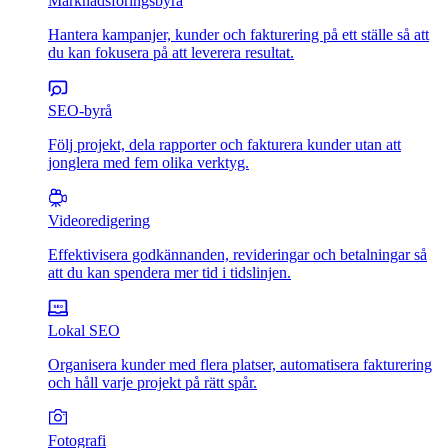
Marknadsföringsbyrå
Hantera kampanjer, kunder och fakturering på ett ställe så att
du kan fokusera på att leverera resultat.
SEO-byrå
Följ projekt, dela rapporter och fakturera kunder utan att
jonglera med fem olika verktyg.
Videoredigering
Effektivisera godkännanden, revideringar och betalningar så
att du kan spendera mer tid i tidslinjen.
Lokal SEO
Organisera kunder med flera platser, automatisera fakturering
och håll varje projekt på rätt spår.
Fotografi