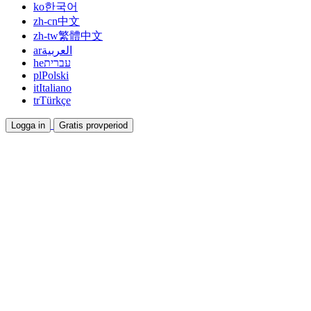
ko
한국어
zh-cn
中文
zh-tw
繁體中文
ar
العربية
he
עברית
pl
Polski
it
Italiano
tr
Türkçe
Logga in
Gratis provperiod
Dokumentation
Guider och hjälpdokument
Affiliate
Bli partner och tjäna tillsammans
Integrationer