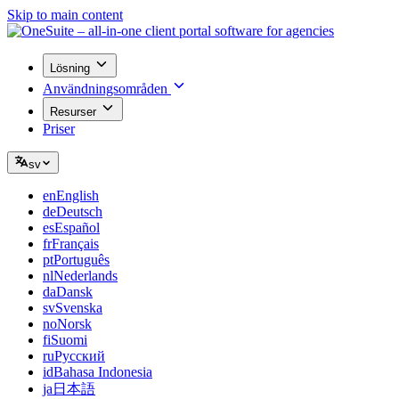
Skip to main content
Lösning
Användningsområden
Resurser
Priser
sv
en
English
de
Deutsch
es
Español
fr
Français
pt
Português
nl
Nederlands
da
Dansk
sv
Svenska
no
Norsk
fi
Suomi
ru
Русский
id
Bahasa Indonesia
ja
日本語