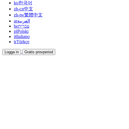
ko
한국어
zh-cn
中文
zh-tw
繁體中文
ar
العربية
he
עברית
pl
Polski
it
Italiano
tr
Türkçe
Logga in
Gratis provperiod
Dokumentation
Guider och hjälpdokument
Affiliate
Bli partner och tjäna tillsammans
Integrationer