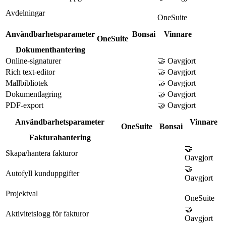
Avdelningar
OneSuite
Användbarhetsparameter
Bonsai
Vinnare
OneSuite
Dokumenthantering
Online-signaturer
🤝 Oavgjort
Rich text-editor
🤝 Oavgjort
Mallbibliotek
🤝 Oavgjort
Dokumentlagring
🤝 Oavgjort
PDF-export
🤝 Oavgjort
Användbarhetsparameter
Vinnare
OneSuite
Bonsai
Fakturahantering
🤝
Skapa/hantera fakturor
Oavgjort
🤝
Autofyll kunduppgifter
Oavgjort
Projektval
OneSuite
🤝
Aktivitetslogg för fakturor
Oavgjort