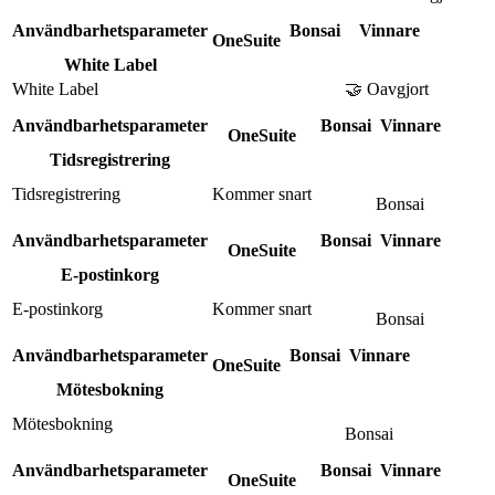
Användbarhetsparameter
Bonsai
Vinnare
OneSuite
White Label
White Label
🤝 Oavgjort
Användbarhetsparameter
Bonsai
Vinnare
OneSuite
Tidsregistrering
Tidsregistrering
Kommer snart
Bonsai
Användbarhetsparameter
Bonsai
Vinnare
OneSuite
E-postinkorg
E-postinkorg
Kommer snart
Bonsai
Användbarhetsparameter
Bonsai
Vinnare
OneSuite
Mötesbokning
Mötesbokning
Bonsai
Användbarhetsparameter
Bonsai
Vinnare
OneSuite