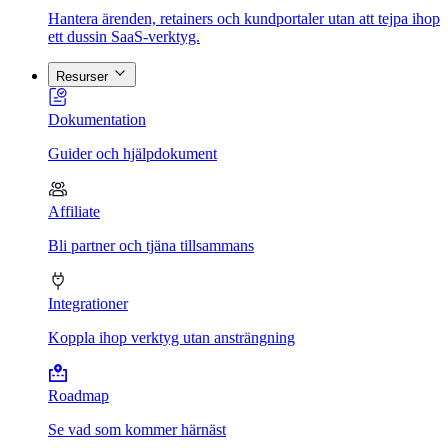
Hantera ärenden, retainers och kundportaler utan att tejpa ihop
ett dussin SaaS-verktyg.
Resurser
Dokumentation
Guider och hjälpdokument
Affiliate
Bli partner och tjäna tillsammans
Integrationer
Koppla ihop verktyg utan ansträngning
Roadmap
Se vad som kommer härnäst