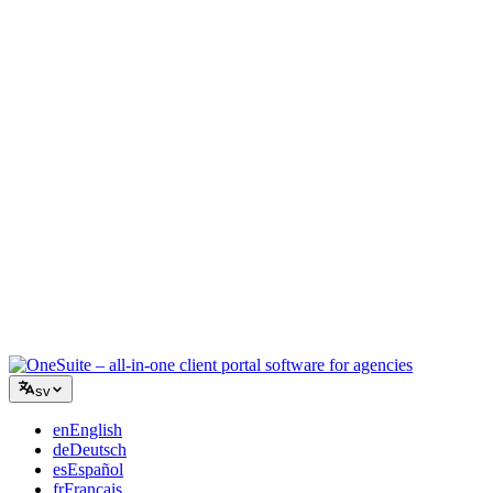
Kreativ byrå
En arbetsyta för briefer, feedback och fakturering så att din kreativa
energi stannar på arbetet.
Konsultverksamhet
Offerter, projektspårning och fakturering samlat så att du ser lika
professionell ut som dina råd.
IT-tjänster
Hantera ärenden, retainers och kundportaler utan att tejpa ihop ett
dussin SaaS-verktyg.
sv
en
English
de
Deutsch
es
Español
fr
Français