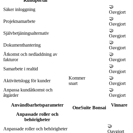
Kundportal
🤝
Säker inloggning
Oavgjort
🤝
Projektsamarbete
Oavgjort
🤝
Självbetjäningsalternativ
Oavgjort
🤝
Dokumenthantering
Oavgjort
Åtkomst och nedladdning av
🤝
fakturor
Oavgjort
🤝
Samarbete i realtid
Oavgjort
Kommer
🤝
Aktivitetslogg för kunder
snart
Oavgjort
Anpassa kundåtkomst och
🤝
åtgärder
Oavgjort
Användbarhetsparameter
Vinnare
OneSuite
Bonsai
Anpassade roller och
behörigheter
🤝
Anpassade roller och behörigheter
Oavgjort