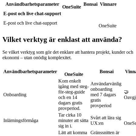
Användbarhetsparameter
Bonsai
Vinnare
OneSuite
E-post och live chat-support
E-post och live chat-support
OneSuite
Vilket verktyg är enklast att använda?
Se vilket verktyg som gör det enklare att hantera projekt, kunder och
ekonomi – utan onödig komplexitet.
Användbarhetsparameter
Bonsai
Vinn
OneSuite
Kom enkelt
Användarvänlig
igång med steg-
onboarding
för-steg-guide
🤝
Onboarding
med 7 dagars
och en 14
Oavgj
gratis
dagars gratis
provperiod
provperiod.
Tar cirka 10
Svårt att lära sig
Inlärningsförmåga
minuter att sätta
UX:en
OneSu
sig in i.
Lätt att komma
Gränssnitten är