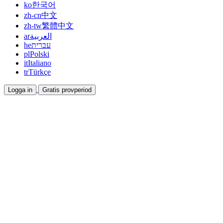
ko
한국어
zh-cn
中文
zh-tw
繁體中文
ar
العربية
he
עברית
pl
Polski
it
Italiano
tr
Türkçe
Logga in
Gratis provperiod
Dokumentation
Guider och hjälpdokument
Affiliate
Bli partner och tjäna tillsammans
Integrationer