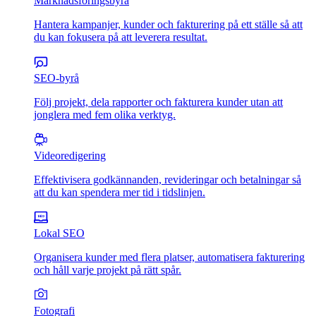
Marknadsföringsbyrå
Hantera kampanjer, kunder och fakturering på ett ställe så att
du kan fokusera på att leverera resultat.
SEO-byrå
Följ projekt, dela rapporter och fakturera kunder utan att
jonglera med fem olika verktyg.
Videoredigering
Effektivisera godkännanden, revideringar och betalningar så
att du kan spendera mer tid i tidslinjen.
Lokal SEO
Organisera kunder med flera platser, automatisera fakturering
och håll varje projekt på rätt spår.
Fotografi