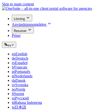
Skip to main content
Lösning
Användningsområden
Resurser
Priser
sv
en
English
de
Deutsch
es
Español
fr
Français
pt
Português
nl
Nederlands
da
Dansk
sv
Svenska
no
Norsk
fi
Suomi
ru
Русский
id
Bahasa Indonesia
ja
日本語