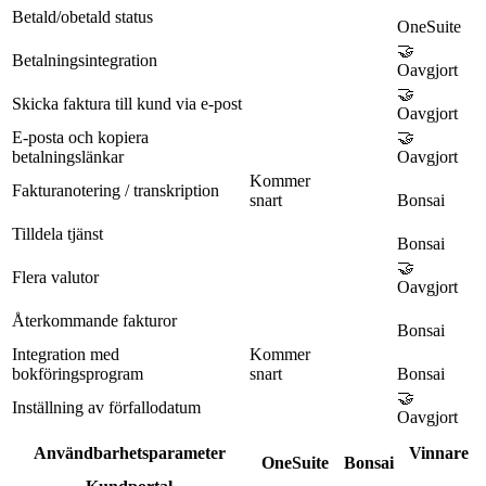
Betald/obetald status
OneSuite
🤝
Betalningsintegration
Oavgjort
🤝
Skicka faktura till kund via e-post
Oavgjort
E-posta och kopiera
🤝
betalningslänkar
Oavgjort
Kommer
Fakturanotering / transkription
snart
Bonsai
Tilldela tjänst
Bonsai
🤝
Flera valutor
Oavgjort
Återkommande fakturor
Bonsai
Integration med
Kommer
bokföringsprogram
snart
Bonsai
🤝
Inställning av förfallodatum
Oavgjort
Användbarhetsparameter
Vinnare
OneSuite
Bonsai