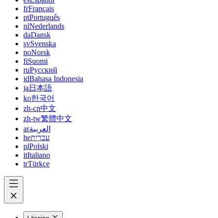
fr
Français
pt
Português
nl
Nederlands
da
Dansk
sv
Svenska
no
Norsk
fi
Suomi
ru
Русский
id
Bahasa Indonesia
ja
日本語
ko
한국어
zh-cn
中文
zh-tw
繁體中文
ar
العربية
he
עברית
pl
Polski
it
Italiano
tr
Türkçe