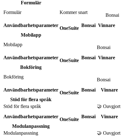
Formulär
Formulär
Kommer snart
Bonsai
Användbarhetsparameter
Bonsai
Vinnare
OneSuite
Mobilapp
Mobilapp
Bonsai
Användbarhetsparameter
Bonsai
Vinnare
OneSuite
Bokföring
Bokföring
Bonsai
Användbarhetsparameter
Bonsai
Vinnare
OneSuite
Stöd för flera språk
Stöd för flera språk
🤝 Oavgjort
Användbarhetsparameter
Bonsai
Vinnare
OneSuite
Modulanpassning
Modulanpassning
🤝 Oavgjort