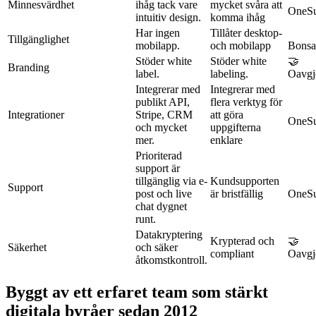
Minnesvärdhet
ihåg tack vare
mycket svåra att
OneSu
intuitiv design.
komma ihåg
Har ingen
Tillåter desktop-
Tillgänglighet
mobilapp.
och mobilapp
Bonsa
Stöder white
Stöder white
🤝
Branding
label.
labeling.
Oavgj
Integrerar med
Integrerar med
publikt API,
flera verktyg för
Integrationer
Stripe, CRM
att göra
OneSu
och mycket
uppgifterna
mer.
enklare
Prioriterad
support är
tillgänglig via e-
Kundsupporten
Support
post och live
är bristfällig
OneSu
chat dygnet
runt.
Datakryptering
Krypterad och
🤝
Säkerhet
och säker
compliant
Oavgj
åtkomstkontroll.
Byggt av ett erfaret team som stärkt
digitala byråer sedan 2012