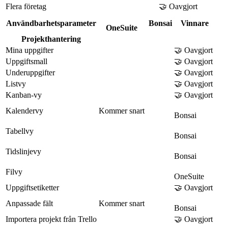
Flera företag
🤝 Oavgjort
Användbarhetsparameter
Bonsai
Vinnare
OneSuite
Projekthantering
Mina uppgifter
🤝 Oavgjort
Uppgiftsmall
🤝 Oavgjort
Underuppgifter
🤝 Oavgjort
Listvy
🤝 Oavgjort
Kanban-vy
🤝 Oavgjort
Kalendervy
Kommer snart
Bonsai
Tabellvy
Bonsai
Tidslinjevy
Bonsai
Filvy
OneSuite
Uppgiftsetiketter
🤝 Oavgjort
Anpassade fält
Kommer snart
Bonsai
Importera projekt från Trello
🤝 Oavgjort