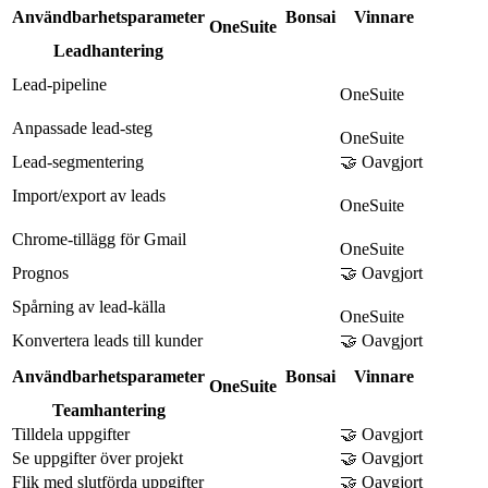
Användbarhetsparameter
Bonsai
Vinnare
OneSuite
Leadhantering
Lead-pipeline
OneSuite
Anpassade lead-steg
OneSuite
Lead-segmentering
🤝 Oavgjort
Import/export av leads
OneSuite
Chrome-tillägg för Gmail
OneSuite
Prognos
🤝 Oavgjort
Spårning av lead-källa
OneSuite
Konvertera leads till kunder
🤝 Oavgjort
Användbarhetsparameter
Bonsai
Vinnare
OneSuite
Teamhantering
Tilldela uppgifter
🤝 Oavgjort
Se uppgifter över projekt
🤝 Oavgjort
Flik med slutförda uppgifter
🤝 Oavgjort