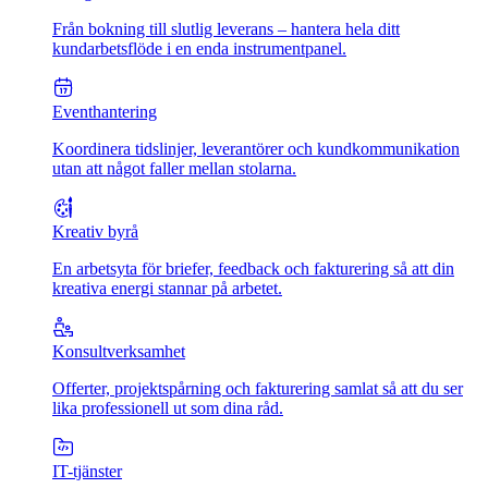
Från bokning till slutlig leverans – hantera hela ditt
kundarbetsflöde i en enda instrumentpanel.
Eventhantering
Koordinera tidslinjer, leverantörer och kundkommunikation
utan att något faller mellan stolarna.
Kreativ byrå
En arbetsyta för briefer, feedback och fakturering så att din
kreativa energi stannar på arbetet.
Konsultverksamhet
Offerter, projektspårning och fakturering samlat så att du ser
lika professionell ut som dina råd.
IT-tjänster