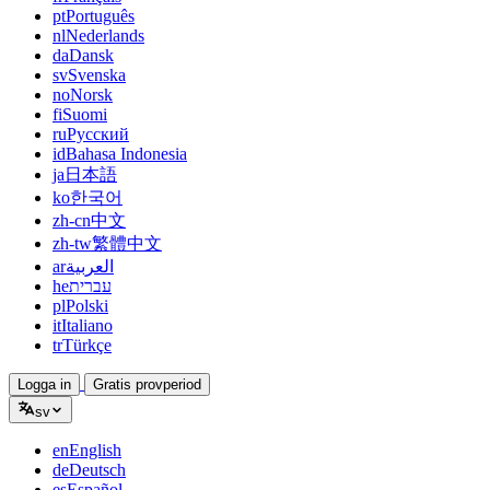
pt
Português
nl
Nederlands
da
Dansk
sv
Svenska
no
Norsk
fi
Suomi
ru
Русский
id
Bahasa Indonesia
ja
日本語
ko
한국어
zh-cn
中文
zh-tw
繁體中文
ar
العربية
he
עברית
pl
Polski
it
Italiano
tr
Türkçe
Logga in
Gratis provperiod
sv
en
English
de
Deutsch
es
Español