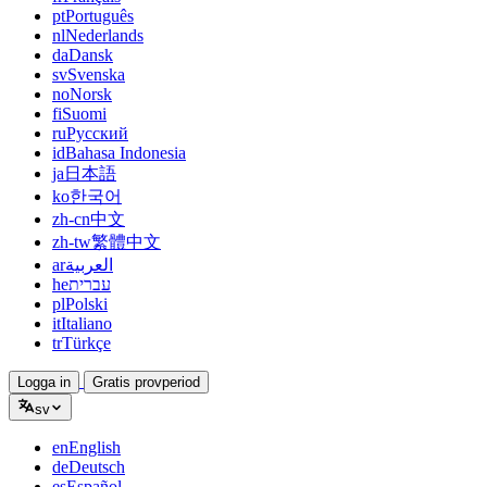
pt
Português
nl
Nederlands
da
Dansk
sv
Svenska
no
Norsk
fi
Suomi
ru
Русский
id
Bahasa Indonesia
ja
日本語
ko
한국어
zh-cn
中文
zh-tw
繁體中文
ar
العربية
he
עברית
pl
Polski
it
Italiano
tr
Türkçe
Logga in
Gratis provperiod
sv
en
English
de
Deutsch
es
Español