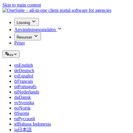
Skip to main content
Lösning
Användningsområden
Resurser
Priser
sv
en
English
de
Deutsch
es
Español
fr
Français
pt
Português
nl
Nederlands
da
Dansk
sv
Svenska
no
Norsk
fi
Suomi
ru
Русский
id
Bahasa Indonesia
ja
日本語