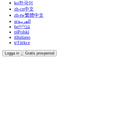
ko
한국어
zh-cn
中文
zh-tw
繁體中文
ar
العربية
he
עברית
pl
Polski
it
Italiano
tr
Türkçe
Logga in
Gratis provperiod
Dokumentation
Guider och hjälpdokument
Affiliate
Bli partner och tjäna tillsammans
Integrationer