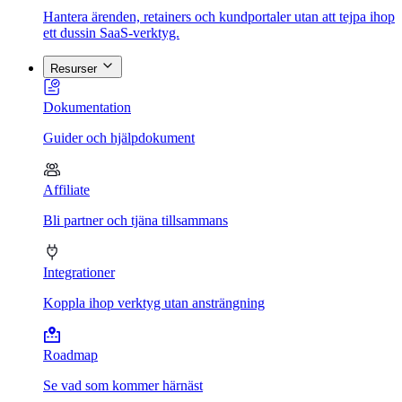
Hantera ärenden, retainers och kundportaler utan att tejpa ihop
ett dussin SaaS-verktyg.
Resurser
Dokumentation
Guider och hjälpdokument
Affiliate
Bli partner och tjäna tillsammans
Integrationer
Koppla ihop verktyg utan ansträngning
Roadmap
Se vad som kommer härnäst