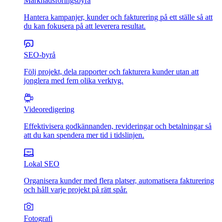
Marknadsföringsbyrå
Hantera kampanjer, kunder och fakturering på ett ställe så att
du kan fokusera på att leverera resultat.
SEO-byrå
Följ projekt, dela rapporter och fakturera kunder utan att
jonglera med fem olika verktyg.
Videoredigering
Effektivisera godkännanden, revideringar och betalningar så
att du kan spendera mer tid i tidslinjen.
Lokal SEO
Organisera kunder med flera platser, automatisera fakturering
och håll varje projekt på rätt spår.
Fotografi