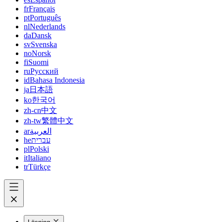
fr
Français
pt
Português
nl
Nederlands
da
Dansk
sv
Svenska
no
Norsk
fi
Suomi
ru
Русский
id
Bahasa Indonesia
ja
日本語
ko
한국어
zh-cn
中文
zh-tw
繁體中文
ar
العربية
he
עברית
pl
Polski
it
Italiano
tr
Türkçe