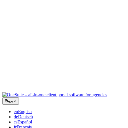
Kreativ byrå
En arbetsyta för briefer, feedback och fakturering så att din kreativa
energi stannar på arbetet.
Konsultverksamhet
Offerter, projektspårning och fakturering samlat så att du ser lika
professionell ut som dina råd.
IT-tjänster
Hantera ärenden, retainers och kundportaler utan att tejpa ihop ett
dussin SaaS-verktyg.
sv
en
English
de
Deutsch
es
Español
fr
Français