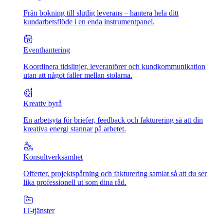
Från bokning till slutlig leverans – hantera hela ditt
kundarbetsflöde i en enda instrumentpanel.
Eventhantering
Koordinera tidslinjer, leverantörer och kundkommunikation
utan att något faller mellan stolarna.
Kreativ byrå
En arbetsyta för briefer, feedback och fakturering så att din
kreativa energi stannar på arbetet.
Konsultverksamhet
Offerter, projektspårning och fakturering samlat så att du ser
lika professionell ut som dina råd.
IT-tjänster