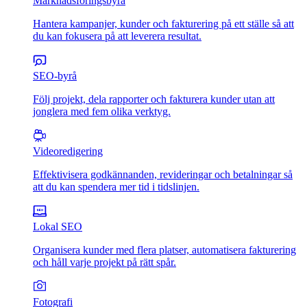
Marknadsföringsbyrå
Hantera kampanjer, kunder och fakturering på ett ställe så att
du kan fokusera på att leverera resultat.
SEO-byrå
Följ projekt, dela rapporter och fakturera kunder utan att
jonglera med fem olika verktyg.
Videoredigering
Effektivisera godkännanden, revideringar och betalningar så
att du kan spendera mer tid i tidslinjen.
Lokal SEO
Organisera kunder med flera platser, automatisera fakturering
och håll varje projekt på rätt spår.
Fotografi