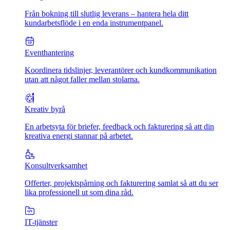
Från bokning till slutlig leverans – hantera hela ditt
kundarbetsflöde i en enda instrumentpanel.
Eventhantering
Koordinera tidslinjer, leverantörer och kundkommunikation
utan att något faller mellan stolarna.
Kreativ byrå
En arbetsyta för briefer, feedback och fakturering så att din
kreativa energi stannar på arbetet.
Konsultverksamhet
Offerter, projektspårning och fakturering samlat så att du ser
lika professionell ut som dina råd.
IT-tjänster