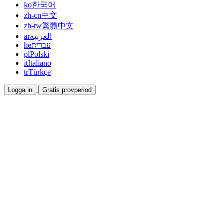
ko
한국어
zh-cn
中文
zh-tw
繁體中文
ar
العربية
he
עברית
pl
Polski
it
Italiano
tr
Türkçe
Logga in
Gratis provperiod
Dokumentation
Guider och hjälpdokument
Affiliate
Bli partner och tjäna tillsammans
Integrationer