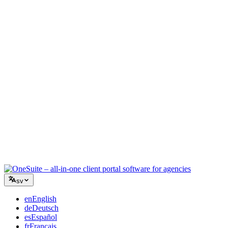
Kreativ byrå
En arbetsyta för briefer, feedback och fakturering så att din kreativa
energi stannar på arbetet.
Konsultverksamhet
Offerter, projektspårning och fakturering samlat så att du ser lika
professionell ut som dina råd.
IT-tjänster
Hantera ärenden, retainers och kundportaler utan att tejpa ihop ett
dussin SaaS-verktyg.
sv
en
English
de
Deutsch
es
Español
fr
Français