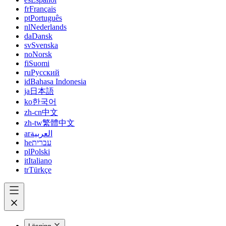
fr
Français
pt
Português
nl
Nederlands
da
Dansk
sv
Svenska
no
Norsk
fi
Suomi
ru
Русский
id
Bahasa Indonesia
ja
日本語
ko
한국어
zh-cn
中文
zh-tw
繁體中文
ar
العربية
he
עברית
pl
Polski
it
Italiano
tr
Türkçe