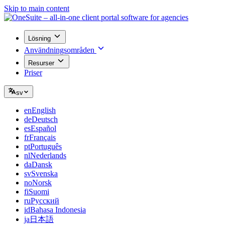
Skip to main content
Lösning
Användningsområden
Resurser
Priser
sv
en
English
de
Deutsch
es
Español
fr
Français
pt
Português
nl
Nederlands
da
Dansk
sv
Svenska
no
Norsk
fi
Suomi
ru
Русский
id
Bahasa Indonesia
ja
日本語