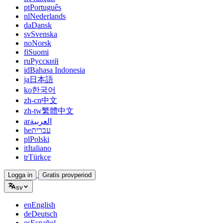
pt
Português
nl
Nederlands
da
Dansk
sv
Svenska
no
Norsk
fi
Suomi
ru
Русский
id
Bahasa Indonesia
ja
日本語
ko
한국어
zh-cn
中文
zh-tw
繁體中文
ar
العربية
he
עברית
pl
Polski
it
Italiano
tr
Türkçe
Logga in
Gratis provperiod
sv
en
English
de
Deutsch
es
Español