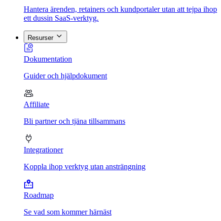
Hantera ärenden, retainers och kundportaler utan att tejpa ihop
ett dussin SaaS-verktyg.
Resurser
Dokumentation
Guider och hjälpdokument
Affiliate
Bli partner och tjäna tillsammans
Integrationer
Koppla ihop verktyg utan ansträngning
Roadmap
Se vad som kommer härnäst