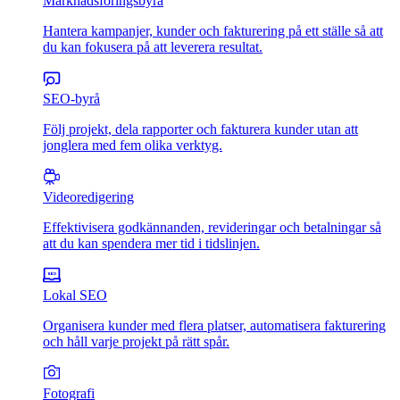
Marknadsföringsbyrå
Hantera kampanjer, kunder och fakturering på ett ställe så att
du kan fokusera på att leverera resultat.
SEO-byrå
Följ projekt, dela rapporter och fakturera kunder utan att
jonglera med fem olika verktyg.
Videoredigering
Effektivisera godkännanden, revideringar och betalningar så
att du kan spendera mer tid i tidslinjen.
Lokal SEO
Organisera kunder med flera platser, automatisera fakturering
och håll varje projekt på rätt spår.
Fotografi