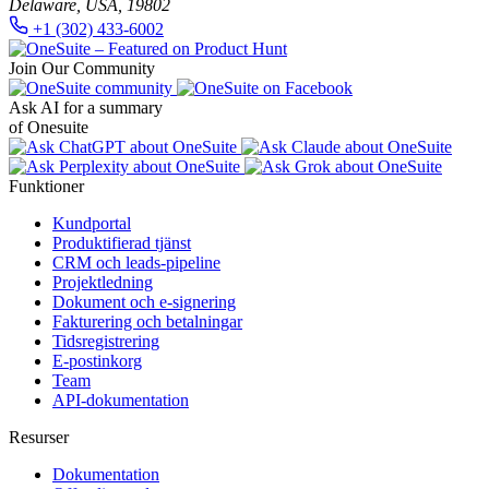
Delaware, USA, 19802
+1 (302) 433-6002
Join Our Community
Ask AI for a summary
of Onesuite
Funktioner
Kundportal
Produktifierad tjänst
CRM och leads-pipeline
Projektledning
Dokument och e-signering
Fakturering och betalningar
Tidsregistrering
E-postinkorg
Team
API-dokumentation
Resurser
Dokumentation