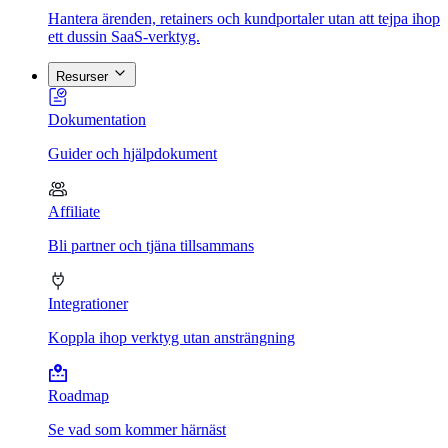
Hantera ärenden, retainers och kundportaler utan att tejpa ihop
ett dussin SaaS-verktyg.
Resurser
Dokumentation
Guider och hjälpdokument
Affiliate
Bli partner och tjäna tillsammans
Integrationer
Koppla ihop verktyg utan ansträngning
Roadmap
Se vad som kommer härnäst