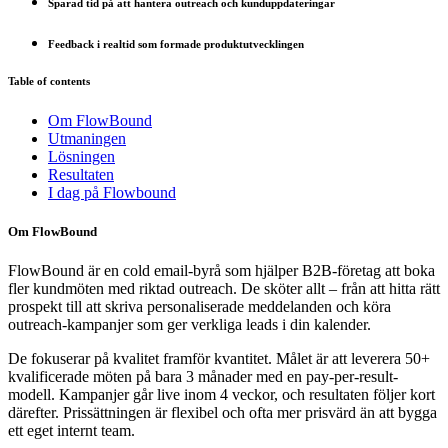
Sparad tid på att hantera outreach och kunduppdateringar
Feedback i realtid som formade produktutvecklingen
Table of contents
Om FlowBound
Utmaningen
Lösningen
Resultaten
I dag på Flowbound
Om FlowBound
FlowBound är en cold email-byrå som hjälper B2B-företag att boka
fler kundmöten med riktad outreach. De sköter allt – från att hitta rätt
prospekt till att skriva personaliserade meddelanden och köra
outreach-kampanjer som ger verkliga leads i din kalender.
De fokuserar på kvalitet framför kvantitet. Målet är att leverera 50+
kvalificerade möten på bara 3 månader med en pay-per-result-
modell. Kampanjer går live inom 4 veckor, och resultaten följer kort
därefter. Prissättningen är flexibel och ofta mer prisvärd än att bygga
ett eget internt team.