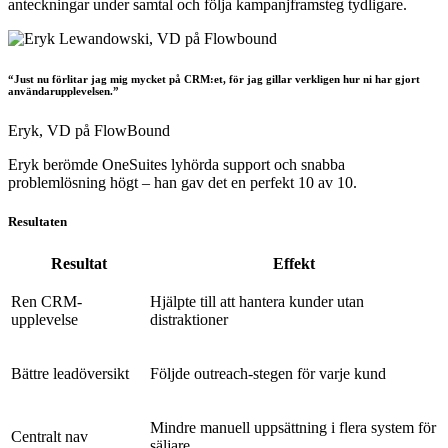
anteckningar under samtal och följa kampanjframsteg tydligare.
“Just nu förlitar jag mig mycket på CRM:et, för jag gillar verkligen hur ni har gjort
användarupplevelsen.”
Eryk,
VD på FlowBound
Eryk berömde OneSuites lyhörda support och snabba
problemlösning högt – han gav det en perfekt 10 av 10.
Resultaten
Resultat
Effekt
Ren CRM-
Hjälpte till att hantera kunder utan
upplevelse
distraktioner
Bättre leadöversikt
Följde outreach-stegen för varje kund
Mindre manuell uppsättning i flera system för
Centralt nav
säljare