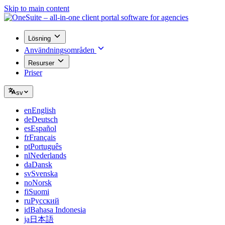
Skip to main content
Lösning
Användningsområden
Resurser
Priser
sv
en
English
de
Deutsch
es
Español
fr
Français
pt
Português
nl
Nederlands
da
Dansk
sv
Svenska
no
Norsk
fi
Suomi
ru
Русский
id
Bahasa Indonesia
ja
日本語