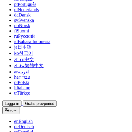
pt
Português
nl
Nederlands
da
Dansk
sv
Svenska
no
Norsk
fi
Suomi
ru
Русский
id
Bahasa Indonesia
ja
日本語
ko
한국어
zh-cn
中文
zh-tw
繁體中文
ar
العربية
he
עברית
pl
Polski
it
Italiano
tr
Türkçe
Logga in
Gratis provperiod
sv
en
English
de
Deutsch
es
Español