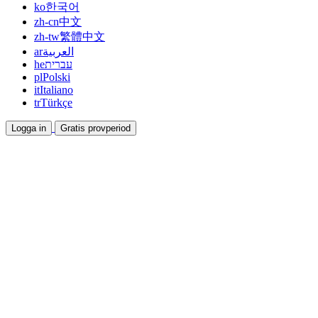
ko
한국어
zh-cn
中文
zh-tw
繁體中文
ar
العربية
he
עברית
pl
Polski
it
Italiano
tr
Türkçe
Logga in
Gratis provperiod
Dokumentation
Guider och hjälpdokument
Affiliate
Bli partner och tjäna tillsammans
Integrationer