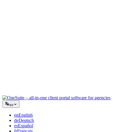
Kreativ byrå
En arbetsyta för briefer, feedback och fakturering så att din kreativa
energi stannar på arbetet.
Konsultverksamhet
Offerter, projektspårning och fakturering samlat så att du ser lika
professionell ut som dina råd.
IT-tjänster
Hantera ärenden, retainers och kundportaler utan att tejpa ihop ett
dussin SaaS-verktyg.
sv
en
English
de
Deutsch
es
Español
fr
Français