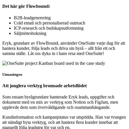
Det här gör Flowbound:
B2B-leadgenerering
Cold email och personaliserad outreach
ICP-research och budskapsutformning
Säljmötesbokning
Eryk, grundare av FlowBound, använder OneSuite varje dag för att
hantera kunder, följa leads och driva sin byrå – allt från ett och
samma ställe. Låt oss dyka in i hans resa med OneSuite!
Utmaningen
Att jonglera verktyg bromsade arbetsflödet
Som ensam byrågrundare hanterade Eryk leads, uppgifter och
dokument med en mix av verktyg som Notion och FigJam, men
upplevde dem som överväldigande och osammanhängande.
Kundinformation och kampanjstatus var utspridda. Han var tvungen
att ständigt byta verktyg, och att hantera flera kunder innebar att
manuellt följa leadsteg för var och en.