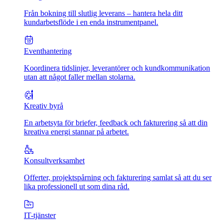
Från bokning till slutlig leverans – hantera hela ditt
kundarbetsflöde i en enda instrumentpanel.
Eventhantering
Koordinera tidslinjer, leverantörer och kundkommunikation
utan att något faller mellan stolarna.
Kreativ byrå
En arbetsyta för briefer, feedback och fakturering så att din
kreativa energi stannar på arbetet.
Konsultverksamhet
Offerter, projektspårning och fakturering samlat så att du ser
lika professionell ut som dina råd.
IT-tjänster