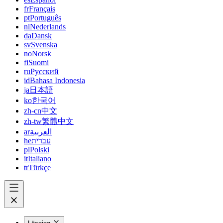
fr
Français
pt
Português
nl
Nederlands
da
Dansk
sv
Svenska
no
Norsk
fi
Suomi
ru
Русский
id
Bahasa Indonesia
ja
日本語
ko
한국어
zh-cn
中文
zh-tw
繁體中文
ar
العربية
he
עברית
pl
Polski
it
Italiano
tr
Türkçe