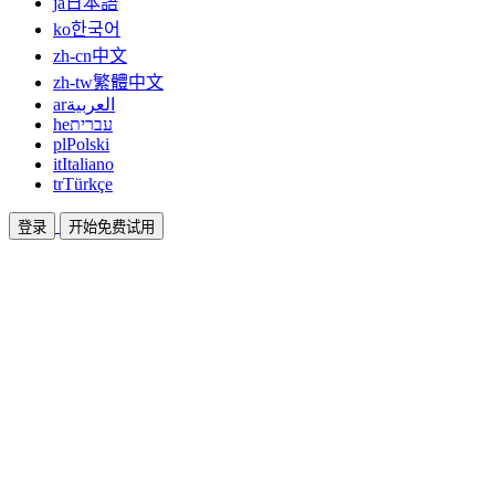
ja
日本語
ko
한국어
zh-cn
中文
zh-tw
繁體中文
ar
العربية
he
עברית
pl
Polski
it
Italiano
tr
Türkçe
登录
开始免费试用
文档
指南和帮助文档
联盟
合作共赢