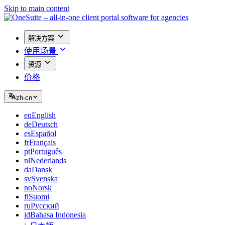
Skip to main content
解决方案
使用场景
资源
价格
zh-cn
en
English
de
Deutsch
es
Español
fr
Français
pt
Português
nl
Nederlands
da
Dansk
sv
Svenska
no
Norsk
fi
Suomi
ru
Русский
id
Bahasa Indonesia