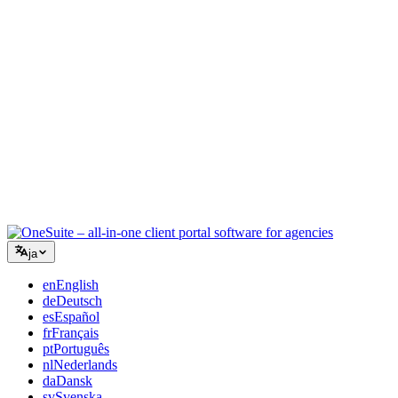
コンサルティング
提案書、プロジェクト追跡、請求を統合し、アドバイスと同
じくらいプロフェッショナルに見えるように。
ITサービス
チケット、リテイナー、クライアントポータルを、複数の
SaaSツールをつなぎ合わせることなく管理できます。
ja
en
English
de
Deutsch
es
Español
fr
Français
pt
Português
nl
Nederlands
da
Dansk
sv
Svenska