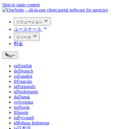
Skip to main content
ソリューション
ユースケース
リソース
料金
ja
en
English
de
Deutsch
es
Español
fr
Français
pt
Português
nl
Nederlands
da
Dansk
sv
Svenska
no
Norsk
fi
Suomi
ru
Русский
id
Bahasa Indonesia
ja
日本語