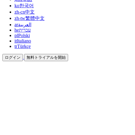
ko
한국어
zh-cn
中文
zh-tw
繁體中文
ar
العربية
he
עברית
pl
Polski
it
Italiano
tr
Türkçe
ログイン
無料トライアルを開始
ドキュメント
ガイドとヘルプドキュメント
アフィリエイト
パートナーになって一緒に稼ぐ
統合