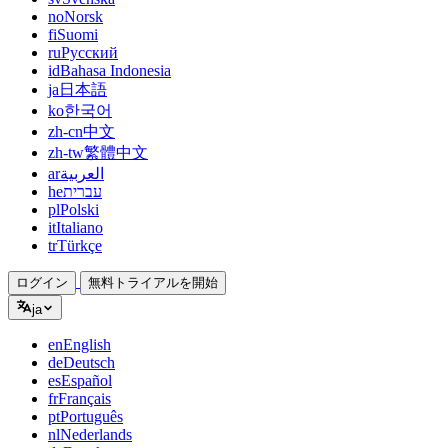
no
Norsk
fi
Suomi
ru
Русский
id
Bahasa Indonesia
ja
日本語
ko
한국어
zh-cn
中文
zh-tw
繁體中文
ar
العربية
he
עברית
pl
Polski
it
Italiano
tr
Türkçe
ログイン
無料トライアルを開始
ja
en
English
de
Deutsch
es
Español
fr
Français
pt
Português
nl
Nederlands