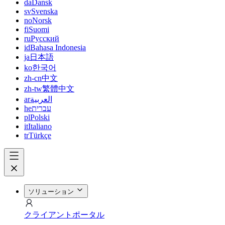
da
Dansk
sv
Svenska
no
Norsk
fi
Suomi
ru
Русский
id
Bahasa Indonesia
ja
日本語
ko
한국어
zh-cn
中文
zh-tw
繁體中文
ar
العربية
he
עברית
pl
Polski
it
Italiano
tr
Türkçe
ソリューション
クライアントポータル