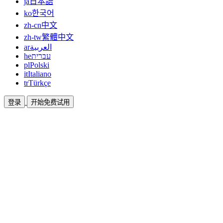
ja
日本語
ko
한국어
zh-cn
中文
zh-tw
繁體中文
ar
العربية
he
עברית
pl
Polski
it
Italiano
tr
Türkçe
登录
开始免费试用
文档
指南和帮助文档
联盟
合作共赢