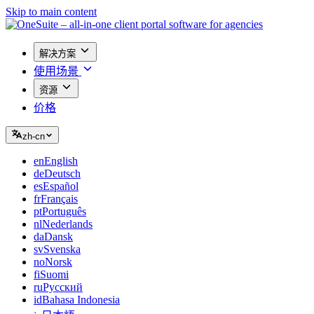
Skip to main content
解决方案
使用场景
资源
价格
zh-cn
en
English
de
Deutsch
es
Español
fr
Français
pt
Português
nl
Nederlands
da
Dansk
sv
Svenska
no
Norsk
fi
Suomi
ru
Русский
id
Bahasa Indonesia