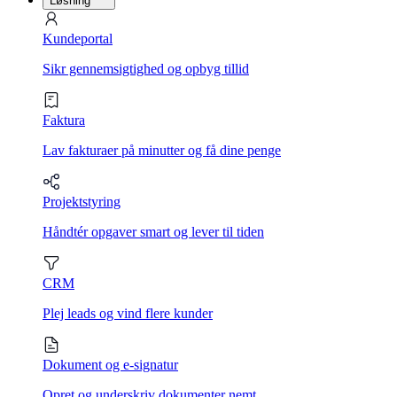
Løsning
Kundeportal
Sikr gennemsigtighed og opbyg tillid
Faktura
Lav fakturaer på minutter og få dine penge
Projektstyring
Håndtér opgaver smart og lever til tiden
CRM
Plej leads og vind flere kunder
Dokument og e-signatur
Opret og underskriv dokumenter nemt