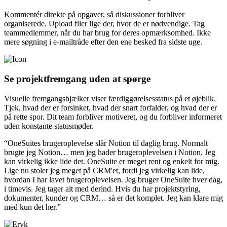
Kommentér direkte på opgaver, så diskussioner forbliver
organiserede. Upload filer lige der, hvor de er nødvendige. Tag
teammedlemmer, når du har brug for deres opmærksomhed. Ikke
mere søgning i e-mailtråde efter den ene besked fra sidste uge.
Se projektfremgang uden at spørge
Visuelle fremgangsbjælker viser færdiggørelsesstatus på et øjeblik.
Tjek, hvad der er forsinket, hvad der snart forfalder, og hvad der er
på rette spor. Dit team forbliver motiveret, og du forbliver informeret
uden konstante statusmøder.
“OneSuites brugeroplevelse slår Notion til daglig brug. Normalt
brugte jeg Notion… men jeg hader brugeroplevelsen i Notion. Jeg
kan virkelig ikke lide det. OneSuite er meget rent og enkelt for mig.
Lige nu stoler jeg meget på CRM'et, fordi jeg virkelig kan lide,
hvordan I har lavet brugeroplevelsen. Jeg bruger OneSuite hver dag,
i timevis. Jeg tager alt med derind. Hvis du har projektstyring,
dokumenter, kunder og CRM… så er det komplet. Jeg kan klare mig
med kun det her.”