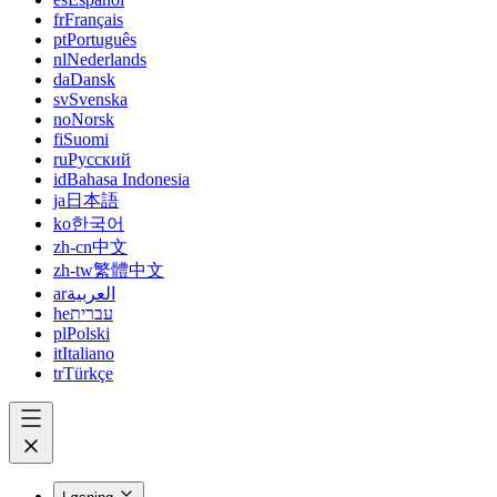
fr
Français
pt
Português
nl
Nederlands
da
Dansk
sv
Svenska
no
Norsk
fi
Suomi
ru
Русский
id
Bahasa Indonesia
ja
日本語
ko
한국어
zh-cn
中文
zh-tw
繁體中文
ar
العربية
he
עברית
pl
Polski
it
Italiano
tr
Türkçe