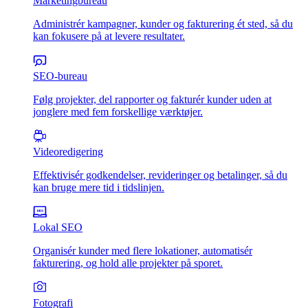
Marketingbureau
Administrér kampagner, kunder og fakturering ét sted, så du
kan fokusere på at levere resultater.
SEO-bureau
Følg projekter, del rapporter og fakturér kunder uden at
jonglere med fem forskellige værktøjer.
Videoredigering
Effektivisér godkendelser, revideringer og betalinger, så du
kan bruge mere tid i tidslinjen.
Lokal SEO
Organisér kunder med flere lokationer, automatisér
fakturering, og hold alle projekter på sporet.
Fotografi