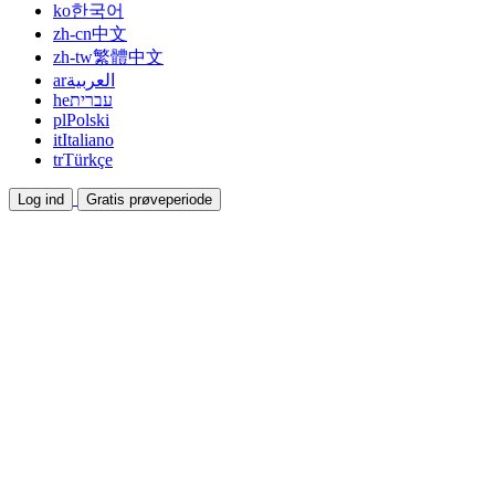
ko
한국어
zh-cn
中文
zh-tw
繁體中文
ar
العربية
he
עברית
pl
Polski
it
Italiano
tr
Türkçe
Log ind
Gratis prøveperiode
Dokumentation
Guides og hjælpedokumenter
Affiliate
Bliv partner og tjen sammen
Integrationer