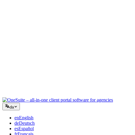
Kreativt bureau
Ét arbejdsrum til briefs, feedback og fakturering, så din kreative
energi bliver på arbejdet.
Rådgivning
Tilbud, projektopfølgning og fakturering samlet, så du ser lige så
professionel ud som dine råd.
IT-services
Håndtér sager, retainere og kundeportaler uden at lappe et dusin
SaaS-værktøjer sammen.
da
en
English
de
Deutsch
es
Español
fr
Français