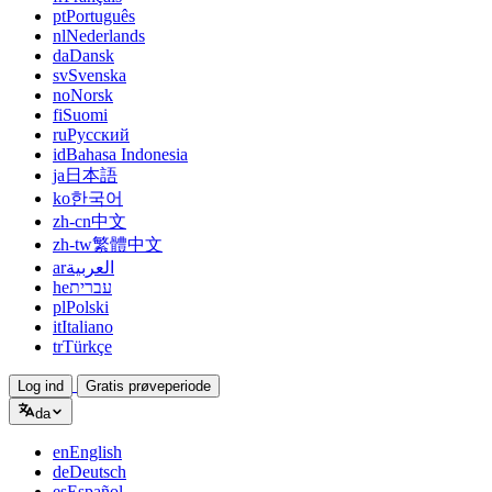
pt
Português
nl
Nederlands
da
Dansk
sv
Svenska
no
Norsk
fi
Suomi
ru
Русский
id
Bahasa Indonesia
ja
日本語
ko
한국어
zh-cn
中文
zh-tw
繁體中文
ar
العربية
he
עברית
pl
Polski
it
Italiano
tr
Türkçe
Log ind
Gratis prøveperiode
da
en
English
de
Deutsch
es
Español