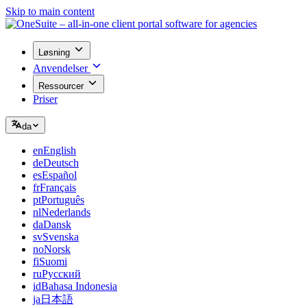
Skip to main content
Løsning
Anvendelser
Ressourcer
Priser
da
en
English
de
Deutsch
es
Español
fr
Français
pt
Português
nl
Nederlands
da
Dansk
sv
Svenska
no
Norsk
fi
Suomi
ru
Русский
id
Bahasa Indonesia
ja
日本語