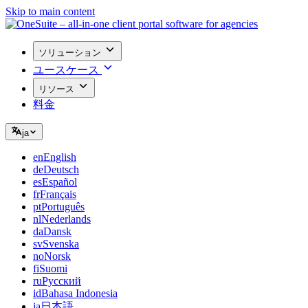
Skip to main content
ソリューション
ユースケース
リソース
料金
ja
en
English
de
Deutsch
es
Español
fr
Français
pt
Português
nl
Nederlands
da
Dansk
sv
Svenska
no
Norsk
fi
Suomi
ru
Русский
id
Bahasa Indonesia
ja
日本語