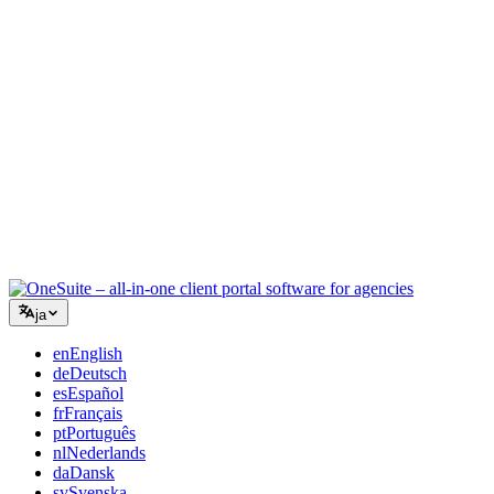
コンサルティング
提案書、プロジェクト追跡、請求を統合し、アドバイスと同
じくらいプロフェッショナルに見えるように。
ITサービス
チケット、リテイナー、クライアントポータルを、複数の
SaaSツールをつなぎ合わせることなく管理できます。
ja
en
English
de
Deutsch
es
Español
fr
Français
pt
Português
nl
Nederlands
da
Dansk
sv
Svenska