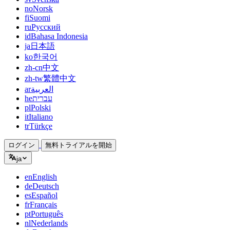
no
Norsk
fi
Suomi
ru
Русский
id
Bahasa Indonesia
ja
日本語
ko
한국어
zh-cn
中文
zh-tw
繁體中文
ar
العربية
he
עברית
pl
Polski
it
Italiano
tr
Türkçe
ログイン
無料トライアルを開始
ja
en
English
de
Deutsch
es
Español
fr
Français
pt
Português
nl
Nederlands