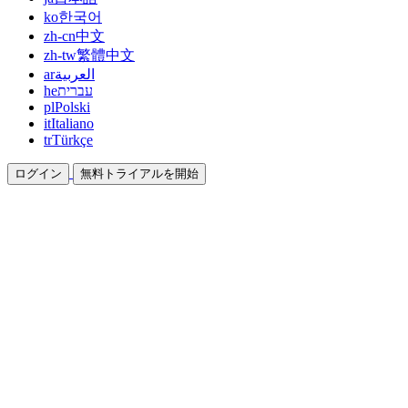
ko
한국어
zh-cn
中文
zh-tw
繁體中文
ar
العربية
he
עברית
pl
Polski
it
Italiano
tr
Türkçe
ログイン
無料トライアルを開始
ドキュメント
ガイドとヘルプドキュメント
アフィリエイト
パートナーになって一緒に稼ぐ
統合