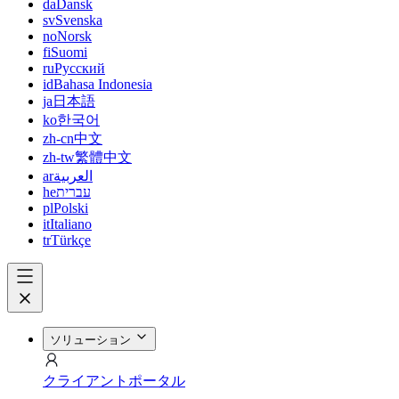
da
Dansk
sv
Svenska
no
Norsk
fi
Suomi
ru
Русский
id
Bahasa Indonesia
ja
日本語
ko
한국어
zh-cn
中文
zh-tw
繁體中文
ar
العربية
he
עברית
pl
Polski
it
Italiano
tr
Türkçe
ソリューション
クライアントポータル