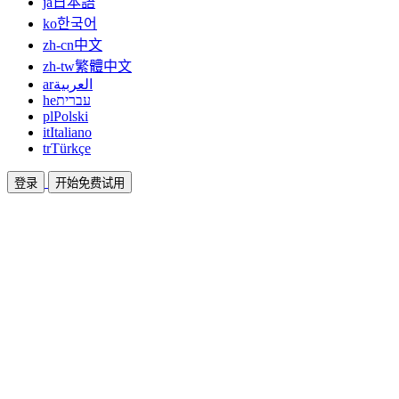
ja
日本語
ko
한국어
zh-cn
中文
zh-tw
繁體中文
ar
العربية
he
עברית
pl
Polski
it
Italiano
tr
Türkçe
登录
开始免费试用
文档
指南和帮助文档
联盟
合作共赢