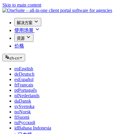
Skip to main content
解决方案
使用场景
资源
价格
zh-cn
en
English
de
Deutsch
es
Español
fr
Français
pt
Português
nl
Nederlands
da
Dansk
sv
Svenska
no
Norsk
fi
Suomi
ru
Русский
id
Bahasa Indonesia