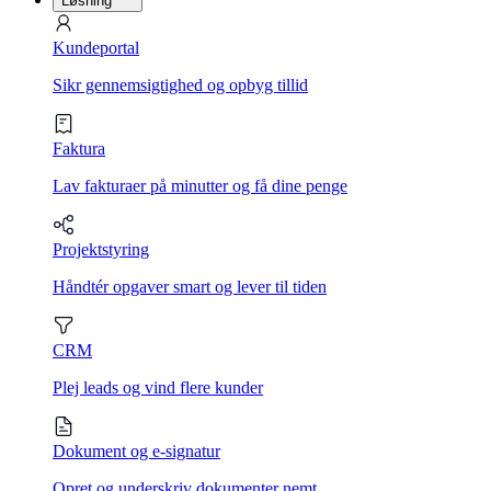
Løsning
Kundeportal
Sikr gennemsigtighed og opbyg tillid
Faktura
Lav fakturaer på minutter og få dine penge
Projektstyring
Håndtér opgaver smart og lever til tiden
CRM
Plej leads og vind flere kunder
Dokument og e-signatur
Opret og underskriv dokumenter nemt