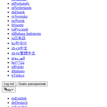
pt
Português
nl
Nederlands
da
Dansk
sv
Svenska
no
Norsk
fi
Suomi
ru
Русский
id
Bahasa Indonesia
ja
日本語
ko
한국어
zh-cn
中文
zh-tw
繁體中文
ar
العربية
he
עברית
pl
Polski
it
Italiano
tr
Türkçe
Log ind
Gratis prøveperiode
da
en
English
de
Deutsch
es
Español