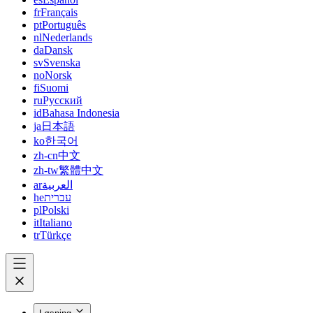
fr
Français
pt
Português
nl
Nederlands
da
Dansk
sv
Svenska
no
Norsk
fi
Suomi
ru
Русский
id
Bahasa Indonesia
ja
日本語
ko
한국어
zh-cn
中文
zh-tw
繁體中文
ar
العربية
he
עברית
pl
Polski
it
Italiano
tr
Türkçe