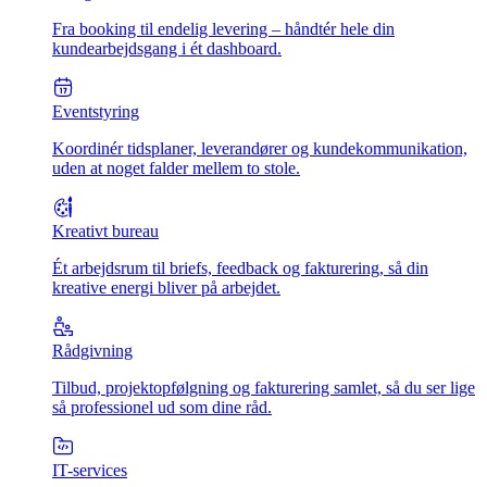
Fra booking til endelig levering – håndtér hele din
kundearbejdsgang i ét dashboard.
Eventstyring
Koordinér tidsplaner, leverandører og kundekommunikation,
uden at noget falder mellem to stole.
Kreativt bureau
Ét arbejdsrum til briefs, feedback og fakturering, så din
kreative energi bliver på arbejdet.
Rådgivning
Tilbud, projektopfølgning og fakturering samlet, så du ser lige
så professionel ud som dine råd.
IT-services