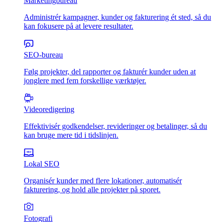
Marketingbureau
Administrér kampagner, kunder og fakturering ét sted, så du
kan fokusere på at levere resultater.
SEO-bureau
Følg projekter, del rapporter og fakturér kunder uden at
jonglere med fem forskellige værktøjer.
Videoredigering
Effektivisér godkendelser, revideringer og betalinger, så du
kan bruge mere tid i tidslinjen.
Lokal SEO
Organisér kunder med flere lokationer, automatisér
fakturering, og hold alle projekter på sporet.
Fotografi