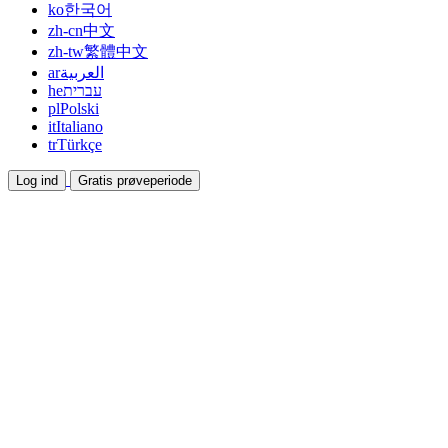
ko
한국어
zh-cn
中文
zh-tw
繁體中文
ar
العربية
he
עברית
pl
Polski
it
Italiano
tr
Türkçe
Log ind
Gratis prøveperiode
Dokumentation
Guides og hjælpedokumenter
Affiliate
Bliv partner og tjen sammen
Integrationer