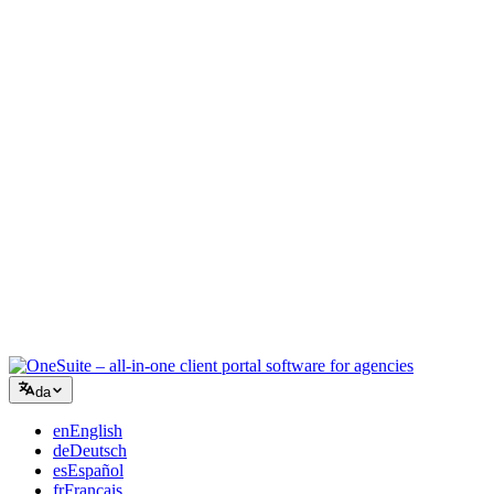
Kreativt bureau
Ét arbejdsrum til briefs, feedback og fakturering, så din kreative
energi bliver på arbejdet.
Rådgivning
Tilbud, projektopfølgning og fakturering samlet, så du ser lige så
professionel ud som dine råd.
IT-services
Håndtér sager, retainere og kundeportaler uden at lappe et dusin
SaaS-værktøjer sammen.
da
en
English
de
Deutsch
es
Español
fr
Français