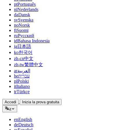
pt
Português
nl
Nederlands
da
Dansk
sv
Svenska
no
Norsk
fi
Suomi
ru
Русский
id
Bahasa Indonesia
ja
日本語
ko
한국어
zh-cn
中文
zh-tw
繁體中文
ar
العربية
he
עברית
pl
Polski
it
Italiano
tr
Türkçe
Accedi
Inizia la prova gratuita
it
en
English
de
Deutsch
es
Español