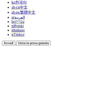
ko
한국어
zh-cn
中文
zh-tw
繁體中文
ar
العربية
he
עברית
pl
Polski
it
Italiano
tr
Türkçe
Accedi
Inizia la prova gratuita
Documentazione
Guide e documenti di aiuto
Affiliazione
Collabora e guadagna insieme
Integrazioni