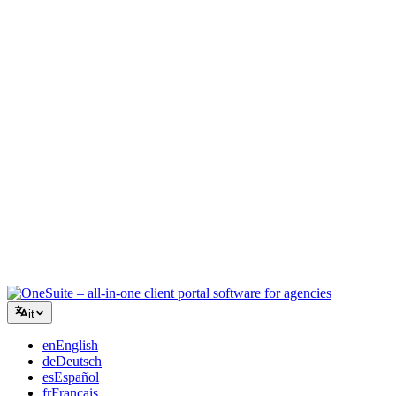
Agenzia creativa
Un unico spazio di lavoro per brief, feedback e fatturazione, così la
tua energia creativa resta sul lavoro.
Consulenza
Proposte, monitoraggio progetti e fatturazione unificati per apparire
professionali quanto i tuoi consigli.
Servizi IT
Gestisci ticket, contratti e portali clienti senza dover collegare una
dozzina di strumenti SaaS.
it
en
English
de
Deutsch
es
Español
fr
Français