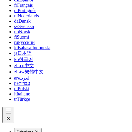
fr
Français
pt
Português
nl
Nederlands
da
Dansk
sv
Svenska
no
Norsk
fi
Suomi
ru
Русский
id
Bahasa Indonesia
ja
日本語
ko
한국어
zh-cn
中文
zh-tw
繁體中文
ar
العربية
he
עברית
pl
Polski
it
Italiano
tr
Türkçe