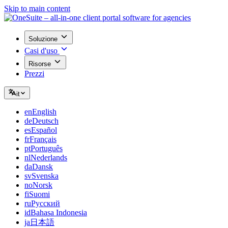
Skip to main content
Soluzione
Casi d'uso
Risorse
Prezzi
it
en
English
de
Deutsch
es
Español
fr
Français
pt
Português
nl
Nederlands
da
Dansk
sv
Svenska
no
Norsk
fi
Suomi
ru
Русский
id
Bahasa Indonesia
ja
日本語