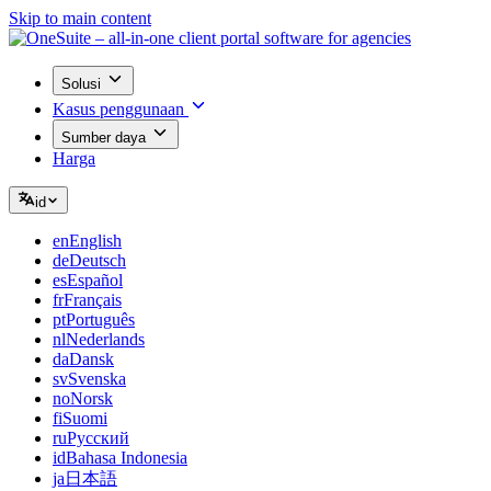
Skip to main content
Solusi
Kasus penggunaan
Sumber daya
Harga
id
en
English
de
Deutsch
es
Español
fr
Français
pt
Português
nl
Nederlands
da
Dansk
sv
Svenska
no
Norsk
fi
Suomi
ru
Русский
id
Bahasa Indonesia
ja
日本語