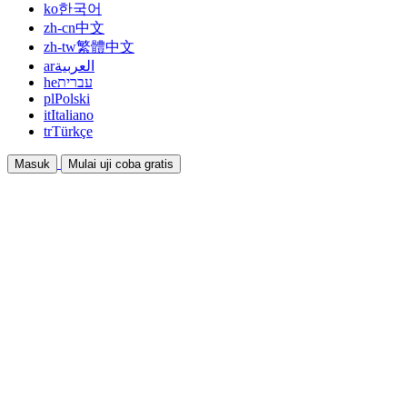
ko
한국어
zh-cn
中文
zh-tw
繁體中文
ar
العربية
he
עברית
pl
Polski
it
Italiano
tr
Türkçe
Masuk
Mulai uji coba gratis
Dokumentasi
Panduan dan dokumen bantuan
Afiliasi
Bermitra dan dapatkan penghasilan bersama
Integrasi