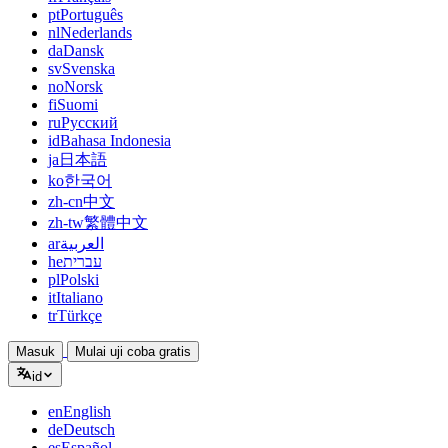
pt
Português
nl
Nederlands
da
Dansk
sv
Svenska
no
Norsk
fi
Suomi
ru
Русский
id
Bahasa Indonesia
ja
日本語
ko
한국어
zh-cn
中文
zh-tw
繁體中文
ar
العربية
he
עברית
pl
Polski
it
Italiano
tr
Türkçe
Masuk
Mulai uji coba gratis
id
en
English
de
Deutsch
es
Español