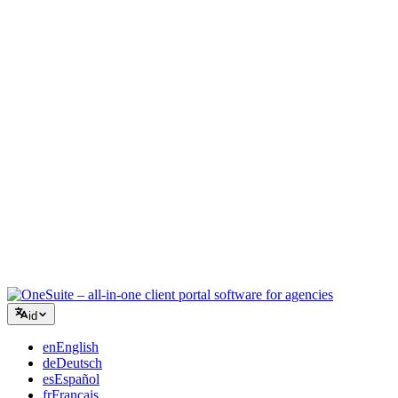
Agensi Kreatif
Satu ruang kerja untuk brief, umpan balik, dan penagihan sehingga
energi kreatif Anda tetap pada pekerjaan.
Konsultasi
Proposal, pelacakan proyek, dan faktur terpadu sehingga Anda
terlihat seprofesional saran Anda.
Layanan TI
Kelola tiket, retainer, dan portal klien tanpa harus menggabungkan
selusin alat SaaS.
id
en
English
de
Deutsch
es
Español
fr
Français