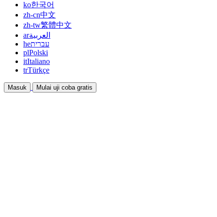
ko
한국어
zh-cn
中文
zh-tw
繁體中文
ar
العربية
he
עברית
pl
Polski
it
Italiano
tr
Türkçe
Masuk
Mulai uji coba gratis
Dokumentasi
Panduan dan dokumen bantuan
Afiliasi
Bermitra dan dapatkan penghasilan bersama
Integrasi