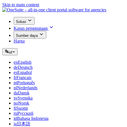
Skip to main content
Solusi
Kasus penggunaan
Sumber daya
Harga
id
en
English
de
Deutsch
es
Español
fr
Français
pt
Português
nl
Nederlands
da
Dansk
sv
Svenska
no
Norsk
fi
Suomi
ru
Русский
id
Bahasa Indonesia
ja
日本語