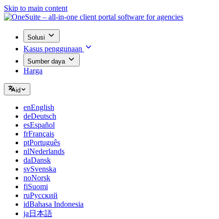
Skip to main content
Solusi
Kasus penggunaan
Sumber daya
Harga
id
en
English
de
Deutsch
es
Español
fr
Français
pt
Português
nl
Nederlands
da
Dansk
sv
Svenska
no
Norsk
fi
Suomi
ru
Русский
id
Bahasa Indonesia
ja
日本語