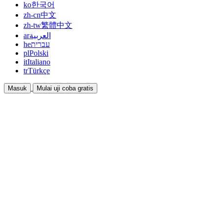
ko
한국어
zh-cn
中文
zh-tw
繁體中文
ar
العربية
he
עברית
pl
Polski
it
Italiano
tr
Türkçe
Masuk
Mulai uji coba gratis
Dokumentasi
Panduan dan dokumen bantuan
Afiliasi
Bermitra dan dapatkan penghasilan bersama
Integrasi