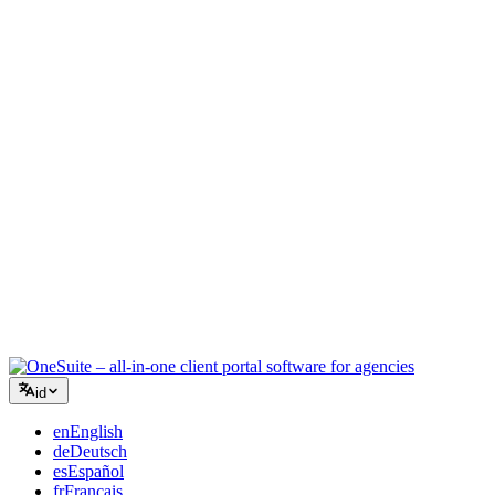
Agensi Kreatif
Satu ruang kerja untuk brief, umpan balik, dan penagihan sehingga
energi kreatif Anda tetap pada pekerjaan.
Konsultasi
Proposal, pelacakan proyek, dan faktur terpadu sehingga Anda
terlihat seprofesional saran Anda.
Layanan TI
Kelola tiket, retainer, dan portal klien tanpa harus menggabungkan
selusin alat SaaS.
id
en
English
de
Deutsch
es
Español
fr
Français