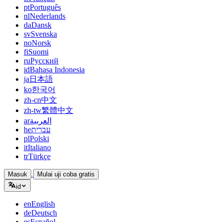
pt
Português
nl
Nederlands
da
Dansk
sv
Svenska
no
Norsk
fi
Suomi
ru
Русский
id
Bahasa Indonesia
ja
日本語
ko
한국어
zh-cn
中文
zh-tw
繁體中文
ar
العربية
he
עברית
pl
Polski
it
Italiano
tr
Türkçe
Masuk
Mulai uji coba gratis
id
en
English
de
Deutsch
es
Español