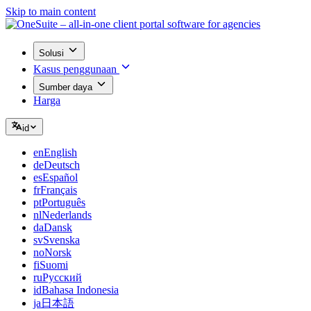
Skip to main content
Solusi
Kasus penggunaan
Sumber daya
Harga
id
en
English
de
Deutsch
es
Español
fr
Français
pt
Português
nl
Nederlands
da
Dansk
sv
Svenska
no
Norsk
fi
Suomi
ru
Русский
id
Bahasa Indonesia
ja
日本語