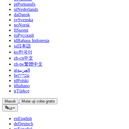
pt
Português
nl
Nederlands
da
Dansk
sv
Svenska
no
Norsk
fi
Suomi
ru
Русский
id
Bahasa Indonesia
ja
日本語
ko
한국어
zh-cn
中文
zh-tw
繁體中文
ar
العربية
he
עברית
pl
Polski
it
Italiano
tr
Türkçe
Masuk
Mulai uji coba gratis
id
en
English
de
Deutsch
es
Español