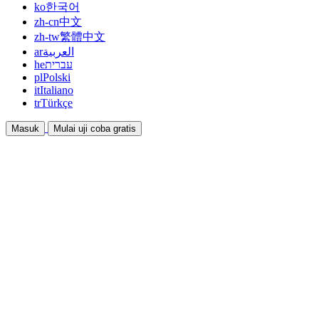
ko
한국어
zh-cn
中文
zh-tw
繁體中文
ar
العربية
he
עברית
pl
Polski
it
Italiano
tr
Türkçe
Masuk
Mulai uji coba gratis
Dokumentasi
Panduan dan dokumen bantuan
Afiliasi
Bermitra dan dapatkan penghasilan bersama
Integrasi