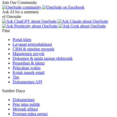
Join Our Community
Ask AI for a summary
of Onesuite
Fitur
Portal klien
Layanan terproduktisasi
CRM & pipeline prospek
Manajemen proyek
Dokumen & tanda tangan elektronik
Penagihan & faktur
Pelacakan waktu
Kotak masuk email
Tim
Dokumentasi API
Sumber Daya
Dokumentasi
Peta jalan publik
Menjadi afiliasi
Program mitra agensi