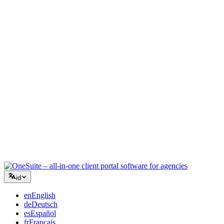
Agensi Kreatif
Satu ruang kerja untuk brief, umpan balik, dan penagihan sehingga
energi kreatif Anda tetap pada pekerjaan.
Konsultasi
Proposal, pelacakan proyek, dan faktur terpadu sehingga Anda
terlihat seprofesional saran Anda.
Layanan TI
Kelola tiket, retainer, dan portal klien tanpa harus menggabungkan
selusin alat SaaS.
id
en
English
de
Deutsch
es
Español
fr
Français