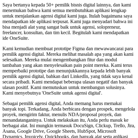
Saya bertanya kepada 50+ pemilik bisnis digital lainnya, dan kami
menemukan bahwa kami semua membutuhkan aplikasi lengkap
untuk menjalankan agensi digital kami juga. Itulah bagaimana saya
mendapatkan ide aplikasi terpusat. Kami juga menyadari bahwa ini
bisa menjadi alat yang sangat baik untuk agensi, solopreneur,
freelancer, konsultan, dan tim kecil. Begitulah kami mendapatkan
ide OneSuite.
Kami kemudian membuat prototipe Figma dan mewawancarai para
pemilik agensi digital. Mereka melihat masalah apa yang akan kami
selesaikan. Mereka mulai mengembangkan fitur dan modul
tambahan yang akan menyelesaikan pain point mereka. Kami terus
memperbaiki prototipe dan menunjukkannya kepada lebih banyak
pemilik agensi digital, bahkan dari LinkedIn, yang tidak saya kenal
secara pribadi. Kami mendapat beberapa ulasan negatif dan banyak
ulasan positif. Kami memutuskan untuk membangun solusinya.
Kami menyebutnya 'OneSuite untuk agensi digital'.
Sebagai pemilik agensi digital, Anda memang harus memakai
banyak topi. Terkadang, Anda berbicara dengan prospek, mengelola
proyek, mengirim faktur, menulis NDA/proposal proyek, dan
menandatanganinya. Untuk melakukan itu, Anda perlu masuk ke
berbagai alat. Ini mungkin termasuk DocuSign, Clickup, Trello, Jira,
Asana, Google Drive, Google Sheets, HubSpot, Microsoft
Dynamics, Invoicely, Quickbooks, dan banyak alat serta aplikasi