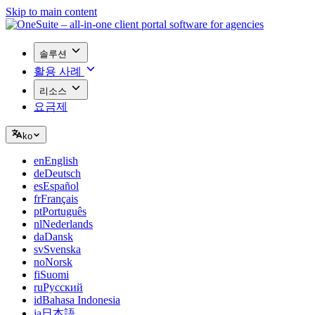
Skip to main content
솔루션
활용 사례
리소스
요금제
ko
en
English
de
Deutsch
es
Español
fr
Français
pt
Português
nl
Nederlands
da
Dansk
sv
Svenska
no
Norsk
fi
Suomi
ru
Русский
id
Bahasa Indonesia
ja
日本語