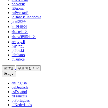
no
Norsk
fi
Suomi
ru
Русский
id
Bahasa Indonesia
ja
日本語
ko
한국어
zh-cn
中文
zh-tw
繁體中文
ar
العربية
he
עברית
pl
Polski
it
Italiano
tr
Türkçe
로그인
무료 체험 시작
ko
en
English
de
Deutsch
es
Español
fr
Français
pt
Português
nl
Nederlands