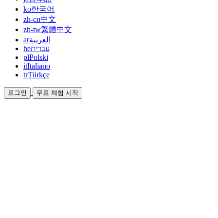
ko
한국어
zh-cn
中文
zh-tw
繁體中文
ar
العربية
he
עברית
pl
Polski
it
Italiano
tr
Türkçe
로그인
무료 체험 시작
문서
가이드와 도움말 문서
제휴
파트너가 되어 함께 수익을 올리세요
통합