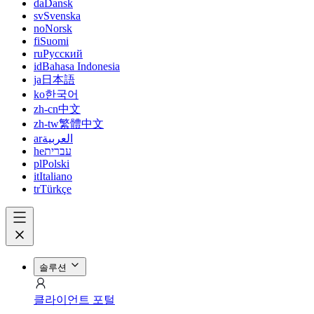
da
Dansk
sv
Svenska
no
Norsk
fi
Suomi
ru
Русский
id
Bahasa Indonesia
ja
日本語
ko
한국어
zh-cn
中文
zh-tw
繁體中文
ar
العربية
he
עברית
pl
Polski
it
Italiano
tr
Türkçe
솔루션
클라이언트 포털