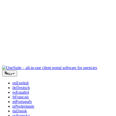
컨설팅
제안서, 프로젝트 추적, 청구를 통합하여 조언만큼 전문적으로
보이세요.
IT 서비스
수십 개의 SaaS 도구를 엮지 않고 티켓, 리테이너, 클라이언트
포털을 관리하세요.
ko
en
English
de
Deutsch
es
Español
fr
Français
pt
Português
nl
Nederlands
da
Dansk
sv
Svenska