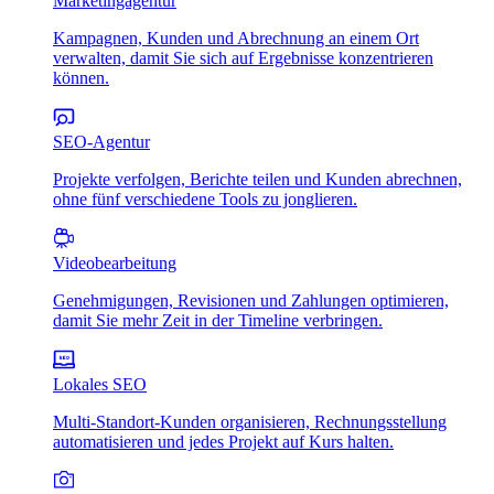
Marketingagentur
Kampagnen, Kunden und Abrechnung an einem Ort
verwalten, damit Sie sich auf Ergebnisse konzentrieren
können.
SEO-Agentur
Projekte verfolgen, Berichte teilen und Kunden abrechnen,
ohne fünf verschiedene Tools zu jonglieren.
Videobearbeitung
Genehmigungen, Revisionen und Zahlungen optimieren,
damit Sie mehr Zeit in der Timeline verbringen.
Lokales SEO
Multi-Standort-Kunden organisieren, Rechnungsstellung
automatisieren und jedes Projekt auf Kurs halten.