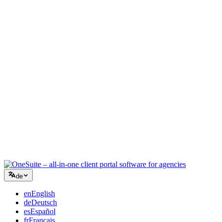
Kreativagentur
Ein Workspace für Briefings, Feedback und Abrechnung, damit Ihre
kreative Energie auf der Arbeit bleibt.
Beratung
Angebote, Projektverfolgung und Rechnungsstellung vereint, damit
Sie so professionell wirken wie Ihre Beratung.
IT-Dienstleistungen
Tickets, Retainer und Kundenportale verwalten, ohne ein Dutzend
SaaS-Tools zusammenzuflicken.
de
en
English
de
Deutsch
es
Español
fr
Français