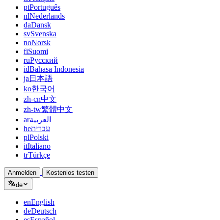
pt
Português
nl
Nederlands
da
Dansk
sv
Svenska
no
Norsk
fi
Suomi
ru
Русский
id
Bahasa Indonesia
ja
日本語
ko
한국어
zh-cn
中文
zh-tw
繁體中文
ar
العربية
he
עברית
pl
Polski
it
Italiano
tr
Türkçe
Anmelden
Kostenlos testen
de
en
English
de
Deutsch
es
Español