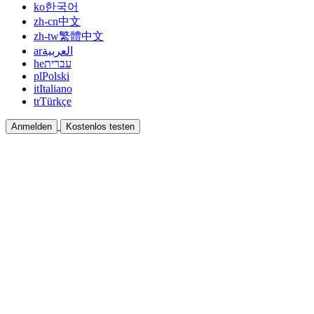
ko
한국어
zh-cn
中文
zh-tw
繁體中文
ar
العربية
he
עברית
pl
Polski
it
Italiano
tr
Türkçe
Anmelden
Kostenlos testen
Dokumentation
Anleitungen und Hilfedokumente
Affiliate
Partnern und gemeinsam verdienen
Integrationen