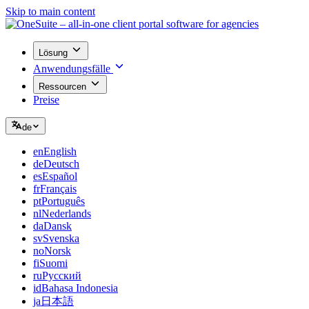
Skip to main content
Lösung
Anwendungsfälle
Ressourcen
Preise
de
en
English
de
Deutsch
es
Español
fr
Français
pt
Português
nl
Nederlands
da
Dansk
sv
Svenska
no
Norsk
fi
Suomi
ru
Русский
id
Bahasa Indonesia
ja
日本語