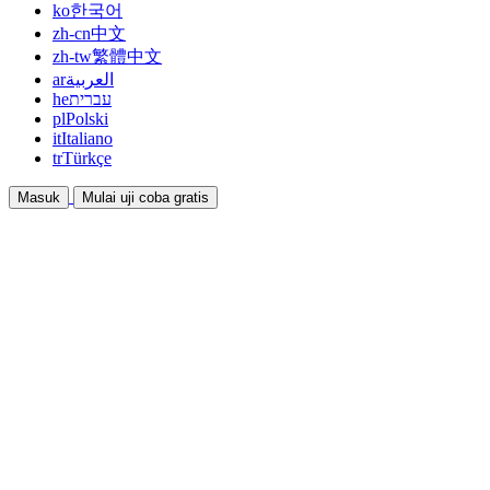
ko
한국어
zh-cn
中文
zh-tw
繁體中文
ar
العربية
he
עברית
pl
Polski
it
Italiano
tr
Türkçe
Masuk
Mulai uji coba gratis
Dokumentasi
Panduan dan dokumen bantuan
Afiliasi
Bermitra dan dapatkan penghasilan bersama
Integrasi