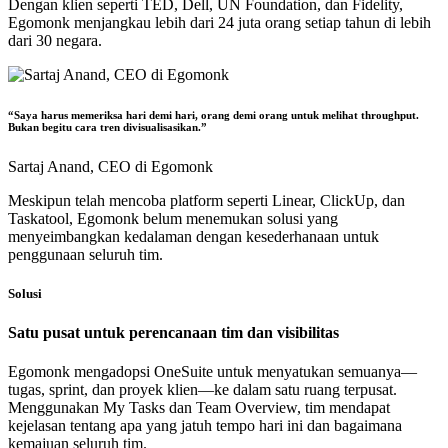
Dengan klien seperti TED, Dell, UN Foundation, dan Fidelity,
Egomonk menjangkau lebih dari
24 juta orang setiap tahun
di lebih
dari 30 negara.
“Saya harus memeriksa hari demi hari, orang demi orang untuk melihat throughput.
Bukan begitu cara tren divisualisasikan.”
Sartaj Anand,
CEO di Egomonk
Meskipun telah mencoba platform seperti Linear, ClickUp, dan
Taskatool, Egomonk belum menemukan solusi yang
menyeimbangkan kedalaman dengan kesederhanaan untuk
penggunaan seluruh tim.
Solusi
Satu pusat untuk perencanaan tim dan visibilitas
Egomonk mengadopsi OneSuite untuk menyatukan semuanya—
tugas, sprint, dan proyek klien—ke dalam satu ruang terpusat.
Menggunakan
My Tasks
dan
Team Overview
, tim mendapat
kejelasan tentang apa yang jatuh tempo hari ini dan bagaimana
kemajuan seluruh tim.