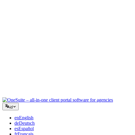
Agensi Kreatif
Satu ruang kerja untuk brief, umpan balik, dan penagihan sehingga
energi kreatif Anda tetap pada pekerjaan.
Konsultasi
Proposal, pelacakan proyek, dan faktur terpadu sehingga Anda
terlihat seprofesional saran Anda.
Layanan TI
Kelola tiket, retainer, dan portal klien tanpa harus menggabungkan
selusin alat SaaS.
id
en
English
de
Deutsch
es
Español
fr
Français