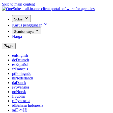
Skip to main content
Solusi
Kasus penggunaan
Sumber daya
Harga
id
en
English
de
Deutsch
es
Español
fr
Français
pt
Português
nl
Nederlands
da
Dansk
sv
Svenska
no
Norsk
fi
Suomi
ru
Русский
id
Bahasa Indonesia
ja
日本語