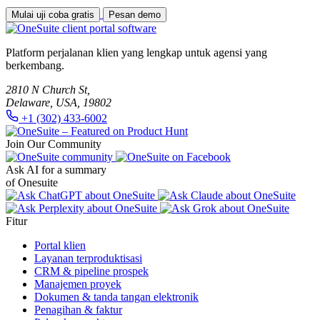
Mulai uji coba gratis
Pesan demo
Platform perjalanan klien yang lengkap untuk agensi yang
berkembang.
2810 N Church St,
Delaware, USA, 19802
+1 (302) 433-6002
Join Our Community
Ask AI for a summary
of Onesuite
Fitur
Portal klien
Layanan terproduktisasi
CRM & pipeline prospek
Manajemen proyek
Dokumen & tanda tangan elektronik
Penagihan & faktur