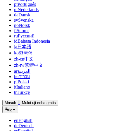
pt
Português
nl
Nederlands
da
Dansk
sv
Svenska
no
Norsk
fi
Suomi
ru
Русский
id
Bahasa Indonesia
ja
日本語
ko
한국어
zh-cn
中文
zh-tw
繁體中文
ar
العربية
he
עברית
pl
Polski
it
Italiano
tr
Türkçe
Masuk
Mulai uji coba gratis
id
en
English
de
Deutsch
es
Español